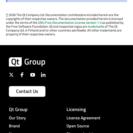
©
2026 The Qt Company Ltd. Documentation contributions included herein are the
copyrights of their respective owners. The documentation provided herein is licensed
under the terms of the
GNU Free Documentation License version 1.3
as published by
the Free Software Foundation. Qt and respective logos are
trademarks
of The Qt
Company Ltd. in Finland and/or other countries worldwide. All other trademarks are
property of their respective owners.
Contact Us
Qt Group
Licensing
Our Story
License Agreement
Brand
Open Source