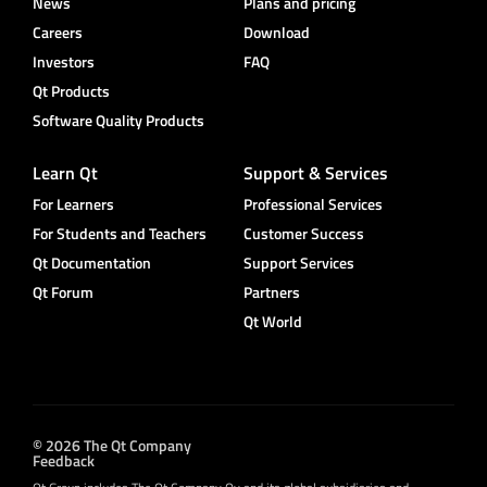
News
Plans and pricing
Careers
Download
Investors
FAQ
Qt Products
Software Quality Products
Learn Qt
Support & Services
For Learners
Professional Services
For Students and Teachers
Customer Success
Qt Documentation
Support Services
Qt Forum
Partners
Qt World
© 2026 The Qt Company
Feedback