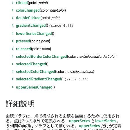
clicked
(point
point
)
colorChanged
(color
newColor
)
doubleClicked
(point
point
)
gradientChanged
()
(since 6.11)
lowerSeriesChanged
()
pressed
(point
point
)
released
(point
point
)
selectedBorderColorChanged
(color
newSelectedBorderColor
)
selectedChanged
()
selectedColorChanged
(color
newSelectedColor
)
selectedGradientChanged
()
(since 6.11)
upperSeriesChanged
()
詳細説明
面積グラフは、点で構成される面積を描画するために使用され
る。点は2つの系列で定義される：
upperSeries
と
lowerSeries
。
系列間の面積はグラフとして描かれる。
upperSeries
だけが定義