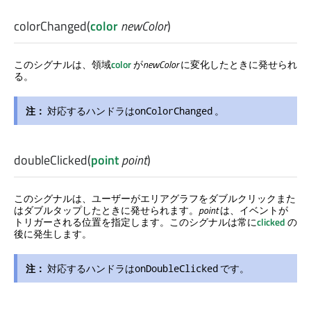
colorChanged
(
color
newColor
)
このシグナルは、領域
color
が
newColor
に変化したときに発せられ
る。
注：
対応するハンドラは
。
onColorChanged
doubleClicked
(
point
point
)
このシグナルは、ユーザーがエリアグラフをダブルクリックまた
はダブルタップしたときに発せられます。
point
は、イベントが
トリガーされる位置を指定します。このシグナルは常に
clicked
の
後に発生します。
注：
対応するハンドラは
です。
onDoubleClicked