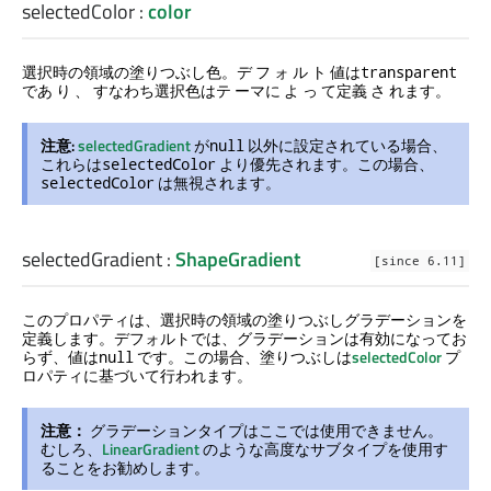
selectedColor
:
color
選択時の領域の塗りつぶし色。デ フ ォ ル ト 値は
transparent
であ り 、 すなわち選択色はテ ーマに よ っ て定義 さ れます。
注意:
selectedGradient
が
以外に設定されている場合、
null
これらは
より優先されます。この場合、
selectedColor
は無視されます。
selectedColor
selectedGradient
:
ShapeGradient
[since 6.11]
このプロパティは、選択時の領域の塗りつぶしグラデーションを
定義します。デフォルトでは、グラデーションは有効になってお
らず、値は
です。この場合、塗りつぶしは
selectedColor
プ
null
ロパティに基づいて行われます。
注意：
グラデーションタイプはここでは使用できません。
むしろ、
LinearGradient
のような高度なサブタイプを使用す
ることをお勧めします。