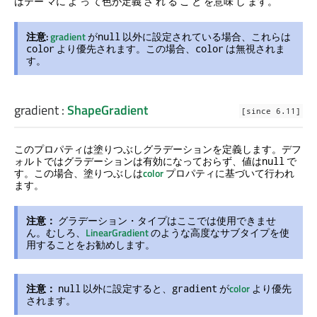
はテー マに よ っ て色が定義 さ れ る こ と を意味 し ます。
注意:
gradient
が
以外に設定されている場合、これらは
null
より優先されます。この場合、
は無視されま
color
color
す。
gradient
:
ShapeGradient
[since 6.11]
このプロパティは塗りつぶしグラデーションを定義します。デフ
ォルトではグラデーションは有効になっておらず、値は
で
null
す。この場合、塗りつぶしは
color
プロパティに基づいて行われ
ます。
注意：
グラデーション・タイプはここでは使用できませ
ん。むしろ、
LinearGradient
のような高度なサブタイプを使
用することをお勧めします。
注意：
以外に設定すると、
が
color
より優先
null
gradient
されます。