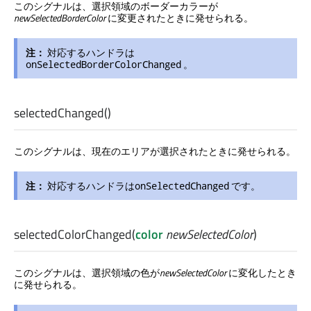
このシグナルは、選択領域のボーダーカラーが
newSelectedBorderColor
に変更されたときに発せられる。
注：
対応するハンドラは
。
onSelectedBorderColorChanged
selectedChanged
()
このシグナルは、現在のエリアが選択されたときに発せられる。
注：
対応するハンドラは
です。
onSelectedChanged
selectedColorChanged
(
color
newSelectedColor
)
このシグナルは、選択領域の色が
newSelectedColor
に変化したとき
に発せられる。