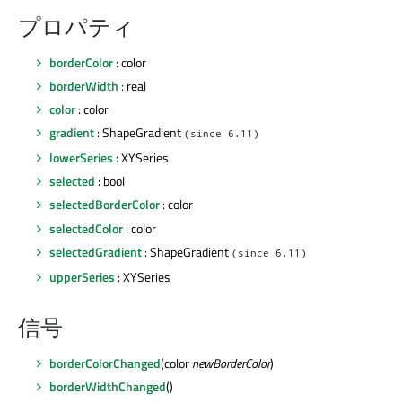
プロパティ
borderColor
: color
borderWidth
: real
color
: color
gradient
: ShapeGradient
(since 6.11)
lowerSeries
: XYSeries
selected
: bool
selectedBorderColor
: color
selectedColor
: color
selectedGradient
: ShapeGradient
(since 6.11)
upperSeries
: XYSeries
信号
borderColorChanged
(color
newBorderColor
)
borderWidthChanged
()