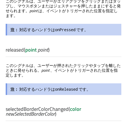
このシグナルは、ユーザーがエリアグラフをクリックまたはタッ
プし、マウスボタンまたはジェスチャーを押したままにすると発
せられます。
point
は、イベントがトリガーされた位置を指定し
ます。
注：
対応するハンドラは
です。
onPressed
released
(
point
point
)
このシグナルは、ユーザーが押されたクリックやタップを離した
ときに発せられる。
point
、イベントがトリガーされた位置を指
定します。
注：
対応するハンドラは
です。
onReleased
selectedBorderColorChanged
(
color
newSelectedBorderColor
)