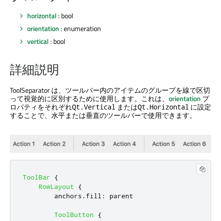
horizontal
: bool
orientation
: enumeration
vertical
: bool
詳細説明
ToolSeparator は、ツールバー内のアイテムのグループを線で区切
って視覚的に区別するために使用します。これは、
orientation
プ
ロパティをそれぞれ
または
に設定
Qt.Vertical
Qt.Horizontal
することで、水平または垂直のツールバーで使用できます。
ToolBar
{
RowLayout
{
anchors
.
fill
:
parent
ToolButton
{