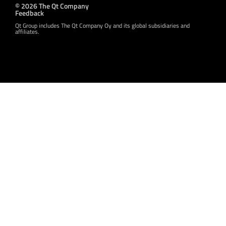
© 2026 The Qt Company
Feedback
Qt Group includes The Qt Company Oy and its global subsidiaries and
affiliates.