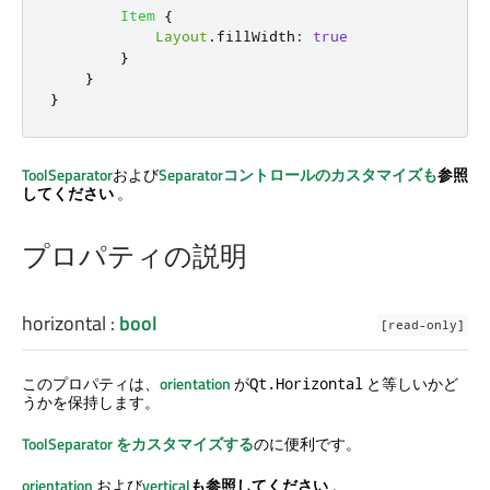
Item
{
Layout
.
fillWidth
:
true
}
}
}
ToolSeparator
および
Separatorコントロールの
カスタマイズも
参照
してください
。
プロパティの説明
horizontal
:
bool
[read-only]
このプロパティは、
orientation
が
と等しいかど
Qt.Horizontal
うかを保持します。
ToolSeparator をカスタマイズする
のに便利です。
orientation
および
vertical
も参照してください
。