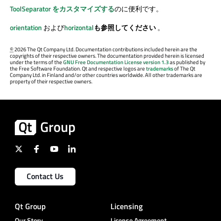
ToolSeparator をカスタマイズする
のに便利です。
orientation
および
horizontal
も参照してください
。
©
2026 The Qt Company Ltd. Documentation contributions included herein are the
copyrights of their respective owners. The documentation provided herein is licensed
under the terms of the
GNU Free Documentation License version 1.3
as published by
the Free Software Foundation. Qt and respective logos are
trademarks
of The Qt
Company Ltd. in Finland and/or other countries worldwide. All other trademarks are
property of their respective owners.
Contact Us
Qt Group
Licensing
Our Story
License Agreement