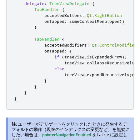
delegate
:
TreeViewDelegate
{
TapHandler
{
acceptedButtons
:
Qt
.
RightButton
onTapped
:
someContextMenu
.
open
()
}
TapHandler
{
acceptedModifiers
:
Qt
.
ControlModifier
onTapped
:
{
if
(
treeView
.
isExpanded
(
row
))
treeView
.
collapseRecursively
(
r
else
treeView
.
expandRecursively
(
row
}
}
}
}
注:
ユーザーがデリゲートをクリックしたときに発生するデ
フォルトの動作（現在のインデックスの変更など）を無効に
したい場合は、
pointerNavigationEnabled
を
に設定し
false
ます。