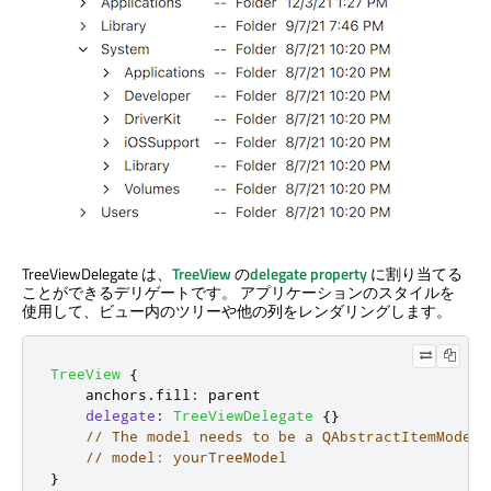
TreeViewDelegate は、
TreeView
の
delegate property
に割り当てる
ことができるデリゲートです。 アプリケーションのスタイルを
使用して、ビュー内のツリーや他の列をレンダリングします。
TreeView
{
anchors
.
fill
:
parent
delegate
:
TreeViewDelegate
{}
// The model needs to be a QAbstractItemModel
// model: yourTreeModel
}