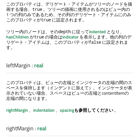
このプロパティは、デリゲート・アイテムがツリーのノードを描
画する場合、
。ツリーの描画に使用されるのはビュー内の
true
1 つの列のみであるため、その列のデリゲート・アイテムにのみ
このプロパティが
に設定されます。
true
ツリー内のノードは、その
に従って
indented
となり、
depth
hasChildren
が
の場合は
indicator
を表示します。他の列のデ
true
リゲート・アイテムは、このプロパティが
に設定されま
false
す。
leftMargin
:
real
このプロパティは、ビューの左端とインジケータの左端の間のス
ペースを保持します（インデントに加えて）。インジケータが表
示されていない場合、スペースはビューの左端とcontentItemの
左端の間になります。
rightMargin
、
indentation
、
spacing
も参照してください
。
rightMargin
:
real