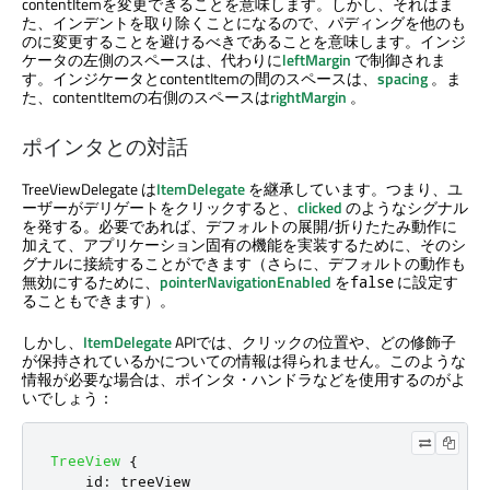
contentItemを変更できることを意味します。しかし、それはま
た、インデントを取り除くことになるので、パディングを他のも
のに変更することを避けるべきであることを意味します。インジ
ケータの左側のスペースは、代わりに
leftMargin
で制御されま
す。インジケータとcontentItemの間のスペースは、
spacing
。ま
た、contentItemの右側のスペースは
rightMargin
。
ポインタとの対話
TreeViewDelegate は
ItemDelegate
を継承しています。つまり、ユ
ーザーがデリゲートをクリックすると、
clicked
のようなシグナル
を発する。必要であれば、デフォルトの展開/折りたたみ動作に
加えて、アプリケーション固有の機能を実装するために、そのシ
グナルに接続することができます（さらに、デフォルトの動作も
無効にするために、
pointerNavigationEnabled
を
に設定す
false
ることもできます）。
しかし、
ItemDelegate
APIでは、クリックの位置や、どの修飾子
が保持されているかについての情報は得られません。このような
情報が必要な場合は、ポインタ・ハンドラなどを使用するのがよ
いでしょう：
TreeView
{
id
:
treeView