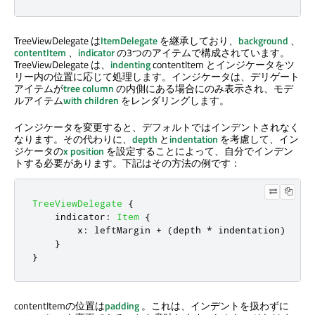
TreeViewDelegate は
ItemDelegate
を継承しており、
background
、
contentItem
、
indicator
の3つのアイテムで構成されています。
TreeViewDelegate は、
indenting
contentItem とインジケータをツ
リー内の位置に応じて処理します。インジケータは、デリゲート
アイテムが
tree column
の内側にある場合にのみ表示され、モデ
ルアイテム
with children
をレンダリングします。
インジケータを変更すると、デフォルトではインデントされなく
なります。その代わりに、
depth
と
indentation
を考慮して、イン
ジケータの
x position
を設定することによって、自分でインデン
トする必要があります。下記はその方法の例です：
TreeViewDelegate
{
indicator
:
Item
{
x
:
leftMargin
+
(
depth
*
indentation
)
}
}
contentItemの位置は
padding
。これは、インデントを扱わずに