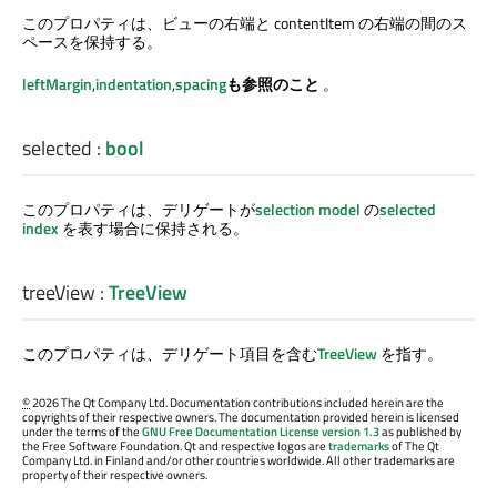
このプロパティは、ビューの右端と contentItem の右端の間のス
ペースを保持する。
leftMargin
,
indentation
,
spacing
も参照のこと
。
selected
:
bool
このプロパティは、デリゲートが
selection model
の
selected
index
を表す場合に保持される。
treeView
:
TreeView
このプロパティは、デリゲート項目を含む
TreeView
を指す。
©
2026 The Qt Company Ltd. Documentation contributions included herein are the
copyrights of their respective owners. The documentation provided herein is licensed
under the terms of the
GNU Free Documentation License version 1.3
as published by
the Free Software Foundation. Qt and respective logos are
trademarks
of The Qt
Company Ltd. in Finland and/or other countries worldwide. All other trademarks are
property of their respective owners.