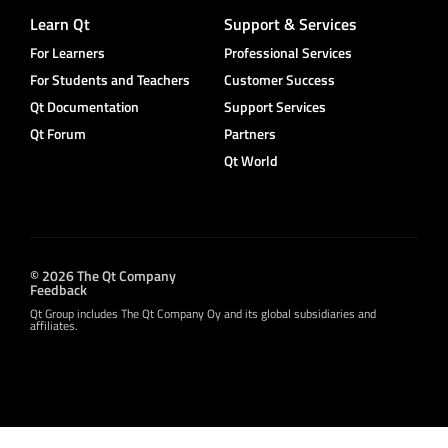
Learn Qt
Support & Services
For Learners
Professional Services
For Students and Teachers
Customer Success
Qt Documentation
Support Services
Qt Forum
Partners
Qt World
© 2026 The Qt Company
Feedback
Qt Group includes The Qt Company Oy and its global subsidiaries and
affiliates.