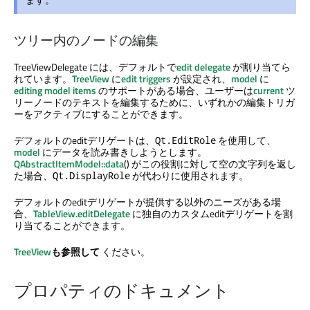
ツリー内のノードの編集
TreeViewDelegate には、デフォルトで
edit delegate
が割り当てら
れています。
TreeView
に
edit triggers
が設定され、
model
に
editing model items
のサポートがある場合、ユーザーは
current
ツ
リーノードのテキストを編集するために、いずれかの編集トリガ
ーをアクティブにすることができます。
デフォルトのeditデリゲートは、
を使用して、
Qt.EditRole
model
にデータを読み書きしようとします。
QAbstractItemModel::data
() がこの役割に対して空の文字列を返し
た場合、
が代わりに使用されます。
Qt.DisplayRole
デフォルトのeditデリゲートが提供する以外のニーズがある場
合、
TableView.editDelegate
に独自のカスタムeditデリゲートを割
り当てることができます。
TreeView
も参照して
ください。
プロパティのドキュメント