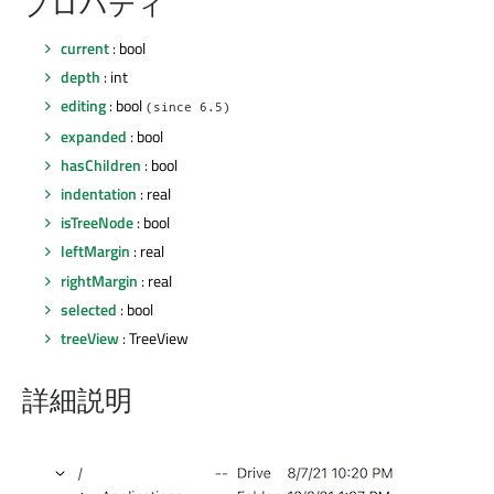
プロパティ
current
: bool
depth
: int
editing
: bool
(since 6.5)
expanded
: bool
hasChildren
: bool
indentation
: real
isTreeNode
: bool
leftMargin
: real
rightMargin
: real
selected
: bool
treeView
: TreeView
詳細説明