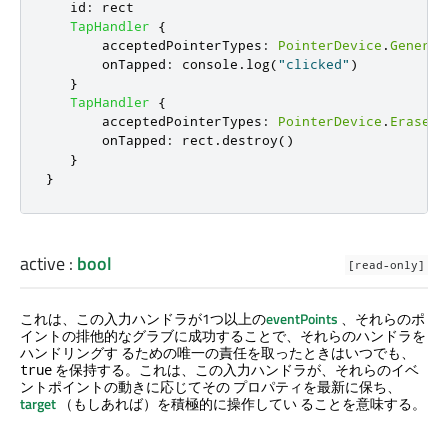
id
:
rect
TapHandler
{
acceptedPointerTypes
:
PointerDevice
.
Generic
onTapped
:
console
.
log
(
"clicked"
)
}
TapHandler
{
acceptedPointerTypes
:
PointerDevice
.
Eraser
onTapped
:
rect
.
destroy
()
}
}
active
:
bool
[read-only]
これは、この入力ハンドラが1つ以上の
eventPoints
、それらのポ
イントの排他的なグラブに成功することで、それらのハンドラを
ハンドリングす るための唯一の責任を取ったときはいつでも、
を保持する。これは、この入力ハンドラが、それらのイベ
true
ントポイントの動きに応じてその プロパティを最新に保ち、
target
（もしあれば）を積極的に操作してい ることを意味する。