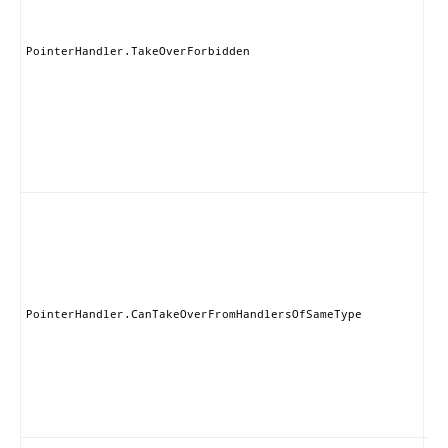
Ha
の
タ
PointerHandler.TakeOverForbidden
か
グ
許
取
ず
え
ん
こ
ン
は
じ
ス
の
ド
PointerHandler.CanTakeOverFromHandlersOfSameType
ら
的
ブ
る
が
ま