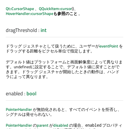
Qt::CursorShape
、
QQuickItem::cursor
()、
HoverHandler::cursorShape
も参照のこと
。
dragThreshold
:
int
ドラッグ ジェスチャとして扱うために、ユーザーが
eventPoint
を
ドラッグする距離をピクセル単位で指定します。
デフォルト値はプラットフォームと画面解像度によって異なりま
す。undefinedに設定することで、デフォルト値に戻すことがで
きます。ドラッグ ジェスチャが開始したときの動作は、ハンド
ラによって異なります。
enabled
:
bool
PointerHandler
が無効化されると、すべてのイベントを拒否し、
シグナルは発せられない。
PointerHandler
の
parent
が
disabled
の場合、
プロパティ
enabled