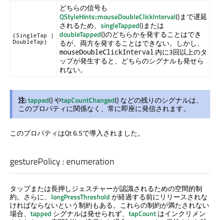
どちらの信号も
QStyleHints::mouseDoubleClickInterval
()まで遅延
されるため、
singleTapped
()または
doubleTapped
()のどちらかを発することはでき
(SingleTap |
るが、両方を発することはできない。しかし、
DoubleTap)
内に3回以上のタ
mouseDoubleClickInterval
ップが発生すると、どちらのシグナルも発せら
れない。
注:
tapped
() や
tapCountChanged
() などの残りのシグナルは、
このプロパティに関係なく、常に即座に発信されます。
このプロパティはQt 6.5で導入されました。
gesturePolicy
:
enumeration
タップまたは長押しジェスチャーが認識されるための空間的制
約。さらに、
longPressThreshold
が経過する前にリリースされな
ければならないという制約もある。これらの制約が満たされない
場合、
tapped
シグナルは発せられず、
tapCount
はインクリメン