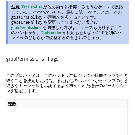
注意:
TapHandler
が他の動作と衝突するようなケースで反応
していることがわかったら、最初に試 すべきことは、どの
が適切かを考えることです。
gesturePolicy
を変更しても直らない場合は、
gesturePolicy
grabPermissions
を調整した方がよいケースもあります。こ
のハンドラか、
TapHandler
が反応
しないように
する別のハ
ンドラのどちらかで調整するのがよいでしょう。
grabPermissions
:
flags
このプロパティは、このハンドラのロジックが排他グラブを引き
継ぐことを決定した場合、または他のハンドラからグラブの引き
継ぎやキャンセルを承認するよう求められた場合のパーミッショ
ンを指定します。
定数
説
こ
ン
は
It
た