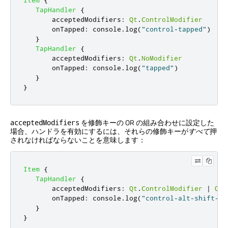
Item
{
TapHandler
{
acceptedModifiers
:
Qt
.
ControlModifier
onTapped
:
console
.
log
(
"control-tapped"
)
}
TapHandler
{
acceptedModifiers
:
Qt
.
NoModifier
onTapped
:
console
.
log
(
"tapped"
)
}
}
を修飾キーの OR の組み合わせに設定した
acceptedModifiers
場合、ハンドラを有効にするには、それらの修飾キーが
すべて
押
されなければならないことを意味します：
Item
{
TapHandler
{
acceptedModifiers
:
Qt
.
ControlModifier
|
Qt
.
onTapped
:
console
.
log
(
"control-alt-shift-ta
}
}