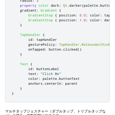
radius
:
3
property
color
dark
:
Qt
.
darker
(
palette
.
button
,
gradient
:
Gradient
{
GradientStop
{
position
:
0.0
;
color
:
tapHa
GradientStop
{
position
:
1.0
;
color
:
dark
}
TapHandler
{
id
:
tapHandler
gesturePolicy
:
TapHandler
.
ReleaseWithinBou
onTapped
:
button
.
clicked
()
}
Text
{
id
:
buttonLabel
text
:
"Click Me"
color
:
palette
.
buttonText
anchors
.
centerIn
:
parent
}
}
マルチタップジェスチャー（ダブルタップ、トリプルタップな