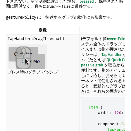
トされない。空間制約に違反した場合、
pressed
、保持された時
間に関係なく、直ちにtrueからfalseに遷移する。
は、後述するグラブの動作にも影響する。
gesturePolicy
定数
(デフォルト値)
eventPoint
TapHandler.DragThreshold
ステム全体のドラッグしきい
イスまたは指が押されたま
リシーは、
TapHandler
が他
ム（たとえば
Qt Quick Cont
passive grab
を取るからで
便利です。別のアイテムや
プレス時のグラブ:
パッシブ
しに反応し、おそらく UI
ーネントで使用される1つ
ると、受動的なグラブはイ
きに、それらの両方のハン
Item
{
width
:
120
;
he
    component 
Butt
TapHandler