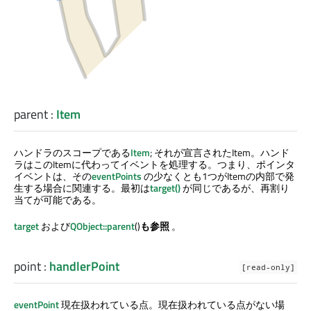
parent
:
Item
ハンドラのスコープである
Item
; それが宣言されたItem。ハンド
ラはこのItemに代わってイベントを処理する。つまり、ポインタ
イベントは、その
eventPoints
の少なくとも1つがItemの内部で発
生する場合に関連する。最初は
target()
が同じであるが、再割り
当てが可能である。
target
および
QObject::parent
()
も参照
。
point
:
handlerPoint
[read-only]
eventPoint
現在扱われている点。現在扱われている点がない場