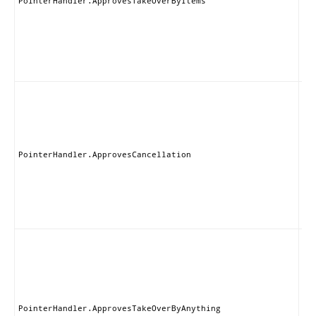
PointerHandler.ApprovesTakeOverByItems
が
ブ
る
を
し
す
こ
ン
は
の
ブ
nul
PointerHandler.ApprovesCancellation
設
れ
と
可
す
こ
ン
は
タ
のI
や
PointerHandler.ApprovesTakeOverByAnything
ド