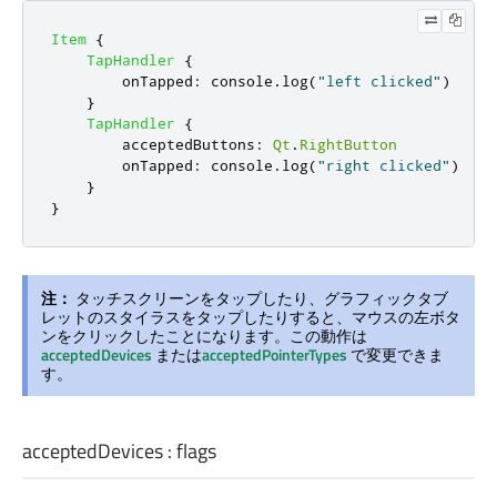
Item
{
TapHandler
{
onTapped
:
console
.
log
(
"left clicked"
)
}
TapHandler
{
acceptedButtons
:
Qt
.
RightButton
onTapped
:
console
.
log
(
"right clicked"
)
}
}
注：
タッチスクリーンをタップしたり、グラフィックタブ
レットのスタイラスをタップしたりすると、マウスの左ボタ
ンをクリックしたことになります。この動作は
acceptedDevices
または
acceptedPointerTypes
で変更できま
す。
acceptedDevices
:
flags