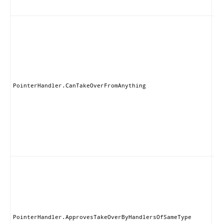
す
こ
ン
は
の
プ
イ
ま
ハ
PointerHandler.CanTakeOverFromAnything
ラ
も
的
ブ
る
が
ま
こ
ン
ー
同
ラ
他
ン
PointerHandler.ApprovesTakeOverByHandlersOfSameType