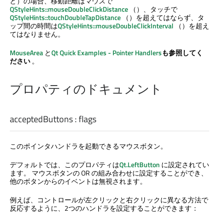
ど）の場合、移動距離はマウスで
QStyleHints::mouseDoubleClickDistance
（）、タッチで
QStyleHints::touchDoubleTapDistance
（）を超えてはならず、タ
ップ間の時間は
QStyleHints::mouseDoubleClickInterval
（）を超え
てはなりません。
MouseArea
と
Qt Quick
Examples - Pointer Handlers
も参照してく
ださい
。
プロパティのドキュメント
acceptedButtons
:
flags
このポインタハンドラを起動できるマウスボタン。
デフォルトでは、このプロパティは
Qt.LeftButton
に設定されてい
ます。 マウスボタンの OR の組み合わせに設定することができ、
他のボタンからのイベントは無視されます。
例えば、コントロールが左クリックと右クリックに異なる方法で
反応するように、2つのハンドラを設定することができます：