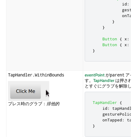
id
:
ta
gestur
onTapp
}
}
Button
{
x
:
10
Button
{
x
:
30
}
eventPoint
が
アイ
TapHandler.WithinBounds
parent
す。
TapHandler
は押される
とすぐにグラブを解除しま
TapHandler
{
プレス時のグラブ：
排他的
id
:
tapHandler
gesturePolicy
:
onTapped
:
tapF
}