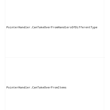
こ
ン
は
ら
種
ハ
ラ
PointerHandler.CanTakeOverFromHandlersOfDifferentType
排
な
ブ
る
が
ま
こ
ン
は
の
プ
It
ら
PointerHandler.CanTakeOverFromItems
他
ラ
取
と
き