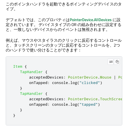
このポインタハンドラを起動できるポインティングデバイスのタ
イプ。
デフォルトでは、このプロパティは
PointerDevice.AllDevices
に設
定されています。 デバイスタイプの OR の組み合わせに設定する
と、一致しないデバイスからのイベントは無視されます。
例えば、マウスやスタイラスのクリックに反応するコントロール
と、タッチスクリーンのタップに反応するコントロールを、2つ
のハンドラで使い分けることができます：
Item
{
TapHandler
{
acceptedDevices
:
PointerDevice
.
Mouse
|
Poin
onTapped
:
console
.
log
(
"clicked"
)
}
TapHandler
{
acceptedDevices
:
PointerDevice
.
TouchScreen
onTapped
:
console
.
log
(
"tapped"
)
}
}