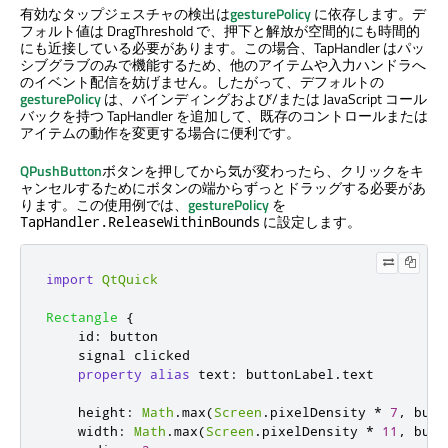
有効なタップジェスチャの検出は
gesturePolicy
に依存します。デ
フォルト値は DragThreshold で、押下と解放が空間的にも時間的
にも近接している必要があります。この場合、TapHandler はパッ
シブグラブのみで機能するため、他のアイテムや入力ハンドラへ
のイベント配信を妨げません。したがって、デフォルトの
gesturePolicy
は、バインディングおよび/または JavaScript コール
バックを持つ TapHandler を追加して、既存のコントロールまたは
アイテムの動作を変更する場合に便利です。
QPushButton
ボタンを押してから気が変わったら、クリックをキ
ャンセルするためにボタンの端からずっとドラッグする必要があ
ります。この使用例では、
gesturePolicy
を
に設定します。
TapHandler.ReleaseWithinBounds
import
QtQuick
Rectangle
{
id
:
button
    signal 
clicked
property
alias
text
:
buttonLabel
.
text
height
:
Math
.
max
(
Screen
.
pixelDensity
*
7
,
butt
width
:
Math
.
max
(
Screen
.
pixelDensity
*
11
,
butt