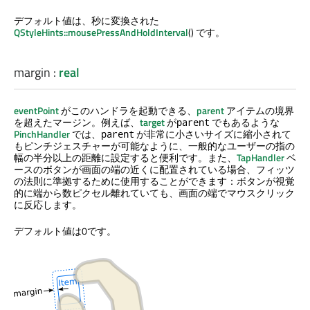
デフォルト値は、秒に変換された
QStyleHints::mousePressAndHoldInterval
() です。
margin
:
real
eventPoint
がこのハンドラを起動できる、
parent
アイテムの境界
を超えたマージン。例えば、
target
が
でもあるような
parent
PinchHandler
では、
が非常に小さいサイズに縮小されて
parent
もピンチジェスチャーが可能なように、一般的なユーザーの指の
幅の半分以上の距離に設定すると便利です。また、
TapHandler
ベ
ースのボタンが画面の端の近くに配置されている場合、フィッツ
の法則に準拠するために使用することができます：ボタンが視覚
的に端から数ピクセル離れていても、画面の端でマウスクリック
に反応します。
デフォルト値は0です。