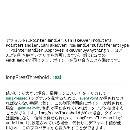
も
ブ
る
を
ま
デフォルトは
PointerHandler.CanTakeOverFromItems |
PointerHandler.CanTakeOverFromHandlersOfDifferentType
で、ほと
| PointerHandler.ApprovesTakeOverByAnything
んどの引き継ぎシナリオを許可しますが、例えば2つの
PinchHandlerが同じタッチポイントを取り合うことを避けます。
longPressThreshold
:
real
値が
より大きい場合、長押しジェスチャをトリガして
0
longPressed
() シグナルを発するために、
eventPoint
が押されなけ
ればならない時間（秒）。この制限時間前にポイントが離された
場合、
gesturePolicy
制約が満たされていれば、タップを検出する
ことができます。
が
の場合、タイマー
longPressThreshold
0
は無効になり、信号は発せられない。
が
longPressThreshold
に設定されている場合、代わりにデフォルト値が使
undefined
用され、このプロパティから読み出すことができます。