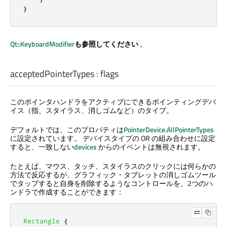
}
Qt::KeyboardModifier
も参照してください
。
acceptedPointerTypes
:
flags
このポインタハンドラをアクティブにできるポインティングデバ
イス（指、スタイラス、消しゴムなど）のタイプ。
デフォルトでは、このプロパティは
PointerDevice.AllPointerTypes
に設定されています。 デバイスタイプの OR の組み合わせに設定
すると、一致しない
devices
からのイベントは無視されます。
たとえば、マウス、タッチ、スタイラスのクリックには何らかの
方法で反応するが、グラフィック・タブレットの消しゴムツール
でタップすると自身を削除するようなコントロールを、2つのハ
ンドラで作成することができます：
Rectangle
{