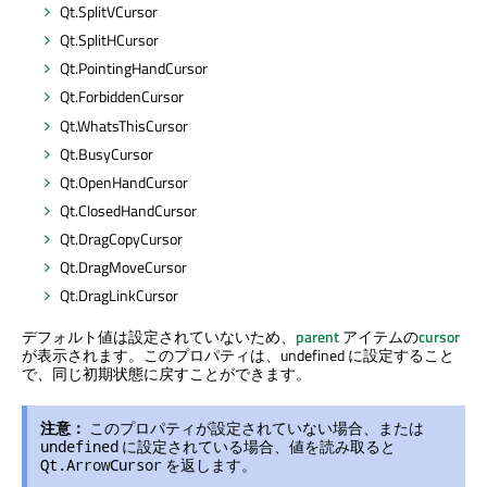
Qt.SplitVCursor
Qt.SplitHCursor
Qt.PointingHandCursor
Qt.ForbiddenCursor
Qt.WhatsThisCursor
Qt.BusyCursor
Qt.OpenHandCursor
Qt.ClosedHandCursor
Qt.DragCopyCursor
Qt.DragMoveCursor
Qt.DragLinkCursor
デフォルト値は設定されていないため、
parent
アイテムの
cursor
が表示されます。このプロパティは、undefined に設定すること
で、同じ初期状態に戻すことができます。
注意：
このプロパティが設定されていない場合、または
に設定されている場合、値を読み取ると
undefined
を返します。
Qt.ArrowCursor