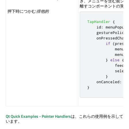
き、メニューを含む親シー
離すコンポーネントの実装に
押下時につかむ:
排他的
TapHandler
{
id
:
menuPopupH
gesturePolicy
:
onPressedChang
if
(
presse
menu
.
x
menu
.
y
}
else
{
feedba
select
}
onCanceled
:
fe
}
Qt Quick
Examples - Pointer Handlers
は、これらの使用例を示して
います。