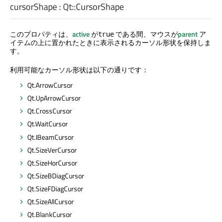
cursorShape
:
Qt::CursorShape
このプロパティは、
active
が
である間、マウスが
parent
ア
true
イテムの上に置かれたときに表示されるカーソル形状を保持しま
す。
利用可能なカーソル形状は以下の通りです：
Qt.ArrowCursor
Qt.UpArrowCursor
Qt.CrossCursor
Qt.WaitCursor
Qt.IBeamCursor
Qt.SizeVerCursor
Qt.SizeHorCursor
Qt.SizeBDiagCursor
Qt.SizeFDiagCursor
Qt.SizeAllCursor
Qt.BlankCursor