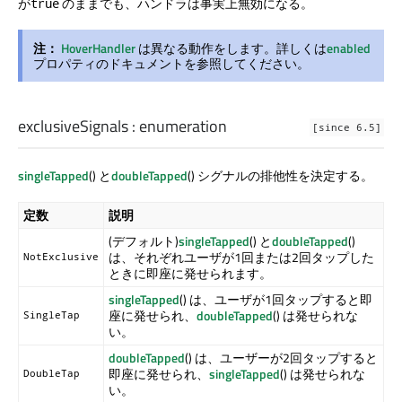
が
のままでも、ハンドラは事実上無効になる。
true
注：
HoverHandler
は異なる動作をします。詳しくは
enabled
プロパティのドキュメントを参照してください。
exclusiveSignals
:
enumeration
[since 6.5]
singleTapped
() と
doubleTapped
() シグナルの排他性を決定する。
定数
説明
(デフォルト)
singleTapped
() と
doubleTapped
()
は、それぞれユーザが1回または2回タップした
NotExclusive
ときに即座に発せられます。
singleTapped
() は、ユーザが1回タップすると即
座に発せられ、
doubleTapped
() は発せられな
SingleTap
い。
doubleTapped
() は、ユーザーが2回タップすると
即座に発せられ、
singleTapped
() は発せられな
DoubleTap
い。