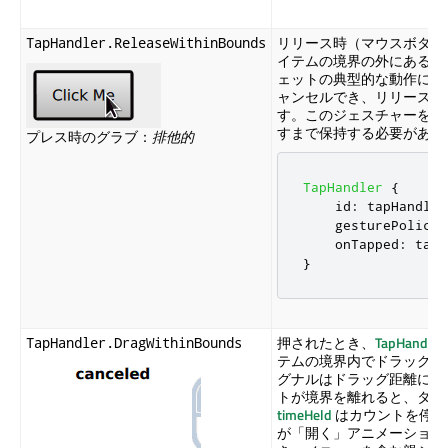
リリース時（マウスボタン
TapHandler.ReleaseWithinBounds
イテムの境界の外にある場
ェットの典型的な動作に対
ャンセルでき、リリース前
す。このジェスチャーを検
すまで保持する必要がある
プレス時のグラブ：
排他的
TapHandler
{
id
:
tapHandler
gesturePolicy
:
onTapped
:
tapF
}
押されたとき、
TapHandler
TapHandler.DragWithinBounds
テムの境界内でドラッグで
グナルはドラッグ距離に関
トが境界を離れると、タッ
timeHeld
はカウントを停止
が「開く」アニメーション