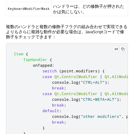
ハンドラーは、どの修飾子が押された
KeyboardModifierMask
かは気にしない。
複数のハンドラと複数の修飾子フラグの組み合わせで実現できる
よりもさらに複雑な動作が必要な場合は、JavaScriptコードで修
飾子をチェックできます：
Item
{
TapHandler
{
onTapped
:
switch
(
point
.
modifiers
)
{
case
Qt
.
ControlModifier
|
Qt
.
AltModifi
console
.
log
(
"CTRL+ALT"
);
break
;
case
Qt
.
ControlModifier
|
Qt
.
AltModifi
console
.
log
(
"CTRL+META+ALT"
);
break
;
default
:
console
.
log
(
"other modifiers"
,
poi
break
;
}
}