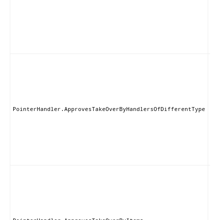
ー
ラ
取
と
可
す
こ
ン
ー
あ
る
の
PointerHandler.ApprovesTakeOverByHandlersOfDifferentType
ド
に
ブ
る
を
ま
こ
ン
ー
あ
る
のI