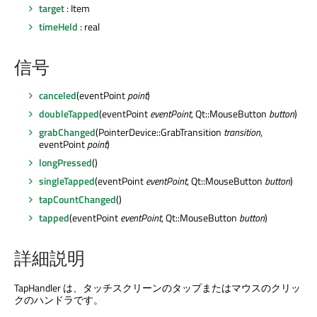
target
: Item
timeHeld
: real
信号
canceled
(eventPoint
point
)
doubleTapped
(eventPoint
eventPoint
, Qt::MouseButton
button
)
grabChanged
(PointerDevice::GrabTransition
transition
,
eventPoint
point
)
longPressed
()
singleTapped
(eventPoint
eventPoint
, Qt::MouseButton
button
)
tapCountChanged
()
tapped
(eventPoint
eventPoint
, Qt::MouseButton
button
)
詳細説明
TapHandler は、タッチスクリーンのタップまたはマウスのクリッ
クのハンドラです。