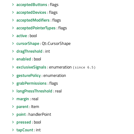
acceptedButtons
: flags
acceptedDevices
: flags
acceptedModifiers
: flags
acceptedPointerTypes
: flags
active
: bool
cursorShape
: Qt::CursorShape
dragThreshold
: int
enabled
: bool
exclusiveSignals
: enumeration
(since 6.5)
gesturePolicy
: enumeration
grabPermissions
: flags
longPressThreshold
: real
margin
: real
parent
: Item
point
: handlerPoint
pressed
: bool
tapCount
: int