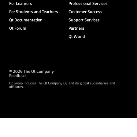
For Learners
Professional Services
For Students and Teachers
Customer Success
Qt Documentation
Support Services
Qt Forum
Partners
Qt World
© 2026 The Qt Company
Feedback
Qt Group includes The Qt Company Oy and its global subsidiaries and
affiliates.