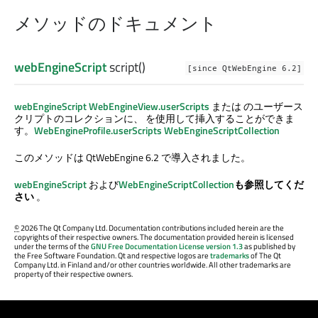
メソッドのドキュメント
webEngineScript
script
()
[since QtWebEngine 6.2]
webEngineScript
WebEngineView.userScripts
または のユーザース
クリプトのコレクションに、 を使用して挿入することができま
す。
WebEngineProfile.userScripts
WebEngineScriptCollection
このメソッドは QtWebEngine 6.2 で導入されました。
webEngineScript
および
WebEngineScriptCollection
も参照してくだ
さい
。
©
2026 The Qt Company Ltd. Documentation contributions included herein are the
copyrights of their respective owners. The documentation provided herein is licensed
under the terms of the
GNU Free Documentation License version 1.3
as published by
the Free Software Foundation. Qt and respective logos are
trademarks
of The Qt
Company Ltd. in Finland and/or other countries worldwide. All other trademarks are
property of their respective owners.