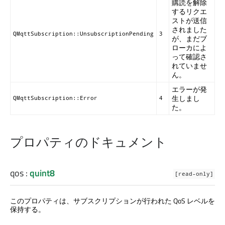
購読を解除
するリクエ
ストが送信
されました
QMqttSubscription::UnsubscriptionPending
3
が、まだブ
ローカによ
って確認さ
れていませ
ん。
エラーが発
生しまし
QMqttSubscription::Error
4
た。
プロパティのドキュメント
qos
:
quint8
[read-only]
このプロパティは、サブスクリプションが行われた QoS レベルを
保持する。