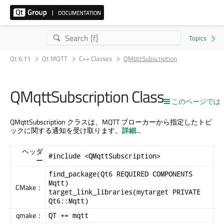
Qt 6.11
Qt MQTT
C++ Classes
QMqttSubscription
QMqttSubscription Class
このページでは
QMqttSubscription クラスは、MQTT ブローカーから指定したトピ
ックに関する通知を受け取ります。
詳細...
ヘッダ
#include <QMqttSubscription>
ー
find_package(Qt6 REQUIRED COMPONENTS
Mqtt)
CMake：
target_link_libraries(mytarget PRIVATE
Qt6::Mqtt)
qmake：
QT += mqtt