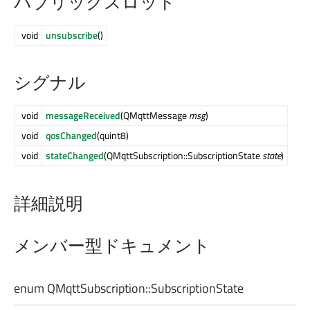
パブリックスロット
void
unsubscribe
()
シグナル
void
messageReceived
(QMqttMessage
msg
)
void
qosChanged
(quint8)
void
stateChanged
(QMqttSubscription::SubscriptionState
state
)
詳細説明
メンバー型ドキュメント
enum QMqttSubscription::
SubscriptionState