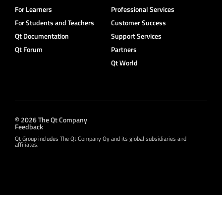
For Learners
Professional Services
For Students and Teachers
Customer Success
Qt Documentation
Support Services
Qt Forum
Partners
Qt World
© 2026 The Qt Company
Feedback
Qt Group includes The Qt Company Oy and its global subsidiaries and
affiliates.