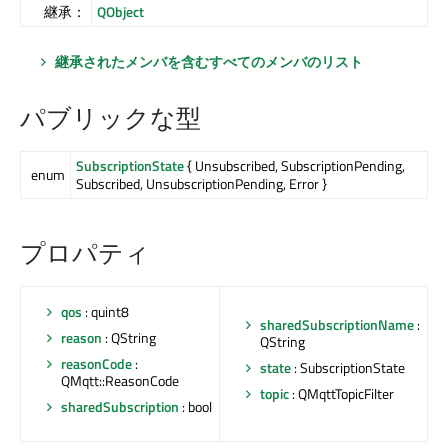
継承：
QObject
継承されたメンバを含むすべてのメンバのリスト
パブリックな型
SubscriptionState
{ Unsubscribed, SubscriptionPending,
enum
Subscribed, UnsubscriptionPending, Error }
プロパティ
qos
: quint8
sharedSubscriptionName
:
reason
: QString
QString
reasonCode
:
state
: SubscriptionState
QMqtt::ReasonCode
topic
: QMqttTopicFilter
sharedSubscription
: bool