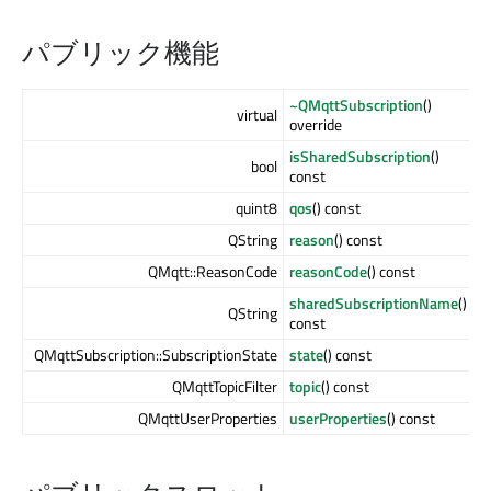
パブリック機能
~QMqttSubscription
()
virtual
override
isSharedSubscription
()
bool
const
quint8
qos
() const
QString
reason
() const
QMqtt::ReasonCode
reasonCode
() const
sharedSubscriptionName
()
QString
const
QMqttSubscription::SubscriptionState
state
() const
QMqttTopicFilter
topic
() const
QMqttUserProperties
userProperties
() const