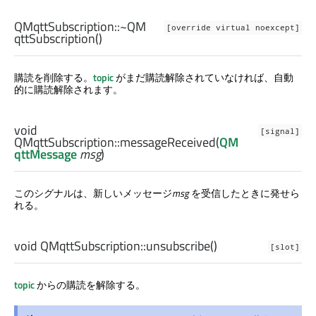
QMqttSubscription::
~QM
[override virtual noexcept]
qttSubscription
()
購読を削除する。
topic
がまだ購読解除されていなければ、自動
的に購読解除されます。
void
[signal]
QMqttSubscription::
messageReceived
(
QM
qttMessage
msg
)
このシグナルは、新しいメッセージ
msg
を受信したときに発せら
れる。
void
QMqttSubscription::
unsubscribe
()
[slot]
topic
からの購読を解除する。