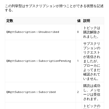
この列挙型はサブスクリプションが持つことができる状態を記述
する。
定数
値
説明
トピックは
購読解除さ
QMqttSubscription::Unsubscribed
0
れました。
サブスクリ
プションの
リクエスト
が送信され
ましたが、
QMqttSubscription::SubscriptionPending
1
ブローカに
よってまだ
確認されて
いません。
購読は成功
し、メッセ
QMqttSubscription::Subscribed
2
ージは受信
されます。
トピックの