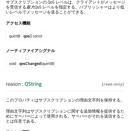
サブスクリプションの QoS レベルは、クライアントがメッセージ
を受信する
最大
QoS レベルを指定する。パブリッシャーはより低
いレベルでメッセージを送ることができる。
アクセス機能
quint8
qos
() const
ノーティファイアシグナル
void
qosChanged
(quint8)
reason
:
QString
[read-only]
このプロパティはサブスクリプションの理由文字列を保持する。
理由文字列はサブスクリプションに関する追加情報を提供するた
めにサーバーによって使用される。サーバーがそれを送信するこ
とは任意である。