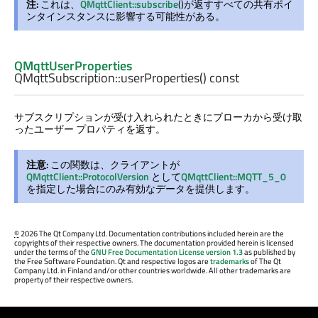
注:
これは、
QMqttClient::subscribe
()が返すすべての共有ポイ
ンタインスタンスに影響する可能性がある。
QMqttUserProperties
QMqttSubscription::
userProperties
() const
サブスクリプションが受け入れられたときにブローカから受け取
ったユーザー プロパティを返す。
注意:
この関数は、クライアントが
QMqttClient::ProtocolVersion
として
QMqttClient::MQTT_5_0
を指定した場合にのみ有効なデータを提供します。
©
2026 The Qt Company Ltd. Documentation contributions included herein are the
copyrights of their respective owners. The documentation provided herein is licensed
under the terms of the
GNU Free Documentation License version 1.3
as published by
the Free Software Foundation. Qt and respective logos are
trademarks
of The Qt
Company Ltd. in Finland and/or other countries worldwide. All other trademarks are
property of their respective owners.