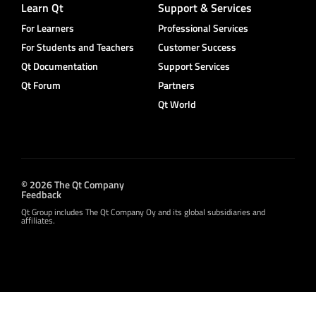
Learn Qt
Support & Services
For Learners
Professional Services
For Students and Teachers
Customer Success
Qt Documentation
Support Services
Qt Forum
Partners
Qt World
© 2026 The Qt Company
Feedback
Qt Group includes The Qt Company Oy and its global subsidiaries and
affiliates.