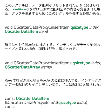
このシグナルは、データ配列がリセットされたときに発せられ
る。
resetArray
() を呼び出さずに配列全体の内容が変更された場
合、グラフを更新するためにこのシグナルを発する必要がある。
void
QScatterDataProxy::
insertItem
(
qsizetype
index
,
QScatterDataItem
item
)
項目
item
を位置
index
に挿入する。インデックスがデータ配列の
サイズと等しい場合、項目は配列に追加される。
void
QScatterDataProxy::
insertItems
(
qsizetype
index
,
QScatterDataArray
items
)
items
で指定された項目を
index
の位置に挿入する。インデックス
がデータ配列のサイズと等しい場合、項目は配列に追加される。
const
QScatterDataItem
&QScatterDataProxy::
itemAt
(
qsizetype
index
)
const