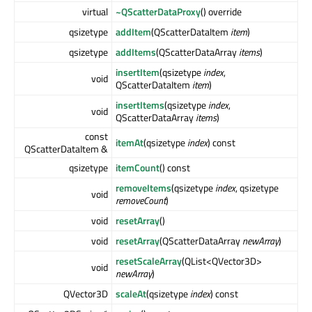
virtual
~QScatterDataProxy
() override
qsizetype
addItem
(QScatterDataItem
item
)
qsizetype
addItems
(QScatterDataArray
items
)
insertItem
(qsizetype
index
,
void
QScatterDataItem
item
)
insertItems
(qsizetype
index
,
void
QScatterDataArray
items
)
const
itemAt
(qsizetype
index
) const
QScatterDataItem &
qsizetype
itemCount
() const
removeItems
(qsizetype
index
, qsizetype
void
removeCount
)
void
resetArray
()
void
resetArray
(QScatterDataArray
newArray
)
resetScaleArray
(QList<QVector3D>
void
newArray
)
QVector3D
scaleAt
(qsizetype
index
) const