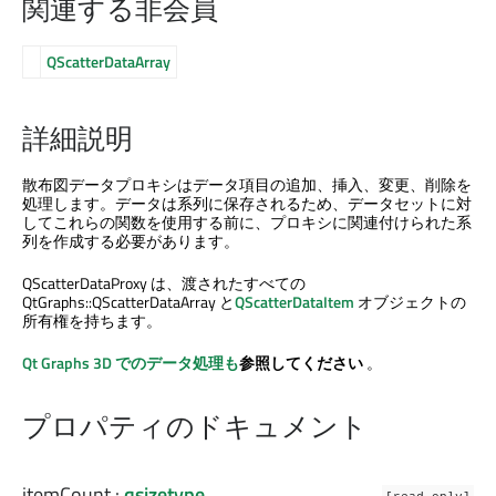
関連する非会員
QScatterDataArray
詳細説明
散布図データプロキシはデータ項目の追加、挿入、変更、削除を
処理します。データは系列に保存されるため、データセットに対
してこれらの関数を使用する前に、プロキシに関連付けられた系
列を作成する必要があります。
QScatterDataProxy は、渡されたすべての
QtGraphs::QScatterDataArray と
QScatterDataItem
オブジェクトの
所有権を持ちます。
Qt Graphs
3D でのデータ処理も
参照してください
。
プロパティのドキュメント
itemCount
:
qsizetype
[read-only]