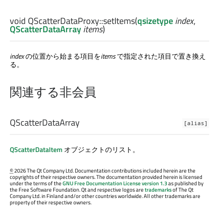
void
QScatterDataProxy::
setItems
(
qsizetype
index
,
QScatterDataArray
items
)
index
の位置から始まる項目を
items
で指定された項目で置き換え
る。
関連する非会員
QScatterDataArray
[alias]
QScatterDataItem
オブジェクトのリスト。
©
2026 The Qt Company Ltd. Documentation contributions included herein are the
copyrights of their respective owners. The documentation provided herein is licensed
under the terms of the
GNU Free Documentation License version 1.3
as published by
the Free Software Foundation. Qt and respective logos are
trademarks
of The Qt
Company Ltd. in Finland and/or other countries worldwide. All other trademarks are
property of their respective owners.