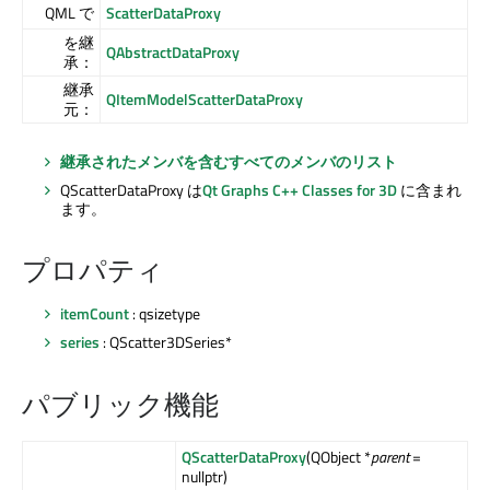
QML で
ScatterDataProxy
を継
QAbstractDataProxy
承：
継承
QItemModelScatterDataProxy
元：
継承されたメンバを含むすべてのメンバのリスト
QScatterDataProxy は
Qt Graphs
C++ Classes for 3D
に含まれ
ます。
プロパティ
itemCount
: qsizetype
series
: QScatter3DSeries*
パブリック機能
QScatterDataProxy
(QObject *
parent
=
nullptr)