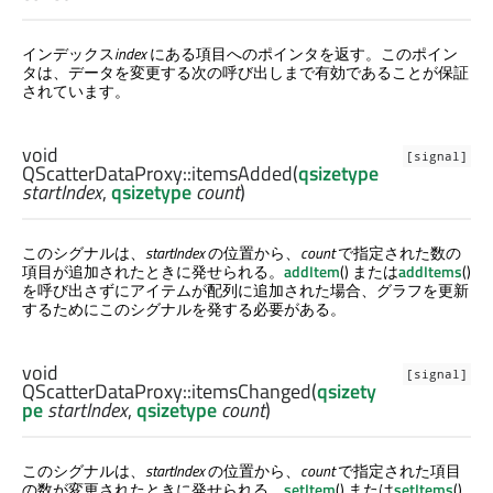
インデックス
index
にある項目へのポインタを返す。このポイン
タは、データを変更する次の呼び出しまで有効であることが保証
されています。
void
[signal]
QScatterDataProxy::
itemsAdded
(
qsizetype
startIndex
,
qsizetype
count
)
このシグナルは、
startIndex
の位置から、
count
で指定された数の
項目が追加されたときに発せられる。
addItem
() または
addItems
()
を呼び出さずにアイテムが配列に追加された場合、グラフを更新
するためにこのシグナルを発する必要がある。
void
[signal]
QScatterDataProxy::
itemsChanged
(
qsizety
pe
startIndex
,
qsizetype
count
)
このシグナルは、
startIndex
の位置から、
count
で指定された項目
の数が変更されたときに発せられる。
setItem
() または
setItems
()