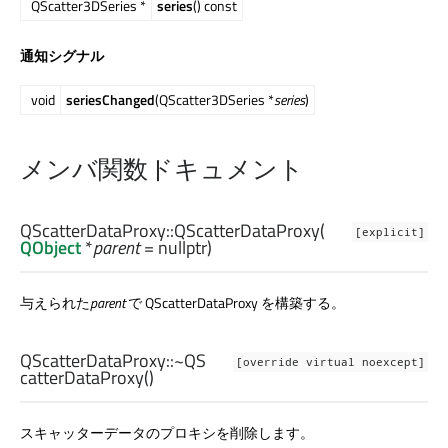
QScatter3DSeries *
series
() const
通知シグナル
void
seriesChanged
(QScatter3DSeries *
series
)
メンバ関数ドキュメント
QScatterDataProxy::
QScatterDataProxy
(
[explicit]
QObject
*
parent
= nullptr)
与えられた
parent
で QScatterDataProxy を構築する。
QScatterDataProxy::
~QS
[override virtual noexcept]
catterDataProxy
()
スキャッターデータのプロキシを削除します。