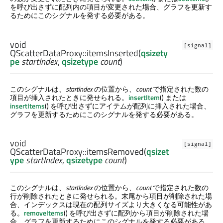
を呼び出さずに配列内の項目が変更された場合、グラフを更新す
るためにこのシグナルを発する必要がある。
void
[signal]
QScatterDataProxy::
itemsInserted
(
qsizety
pe
startIndex
,
qsizetype
count
)
このシグナルは、
startIndex
の位置から、
count
で指定された数の
項目が挿入されたときに発せられる。
insertItem
() または
insertItems
() を呼び出さずにアイテムが配列に挿入された場合、
グラフを更新するためにこのシグナルを発する必要がある。
void
[signal]
QScatterDataProxy::
itemsRemoved
(
qsizet
ype
startIndex
,
qsizetype
count
)
このシグナルは、
startIndex
の位置から、
count
で指定された数の
行が削除されたときに発せられる。末尾から項目が削除された場
合、インデックスは現在の配列サイズより大きくなる可能性があ
る。
removeItems
() を呼び出さずに配列から項目が削除された場
合、グラフを更新するためにこのシグナルを発する必要がある。