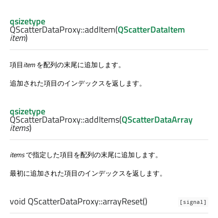
qsizetype
QScatterDataProxy::
addItem
(
QScatterDataItem
item
)
項目
item
を配列の末尾に追加します。
追加された項目のインデックスを返します。
qsizetype
QScatterDataProxy::
addItems
(
QScatterDataArray
items
)
items
で指定した項目を配列の末尾に追加します。
最初に追加された項目のインデックスを返します。
void
QScatterDataProxy::
arrayReset
()
[signal]