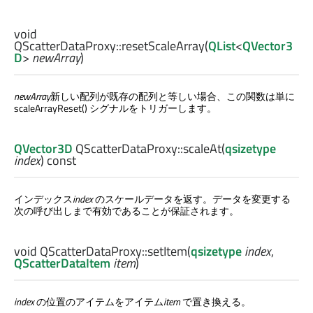
void
QScatterDataProxy::
resetScaleArray
(
QList
<
QVector3
D
>
newArray
)
newArray
新しい配列が既存の配列と等しい場合、この関数は単に
scaleArrayReset() シグナルをトリガーします。
QVector3D
QScatterDataProxy::
scaleAt
(
qsizetype
index
) const
インデックス
index
のスケールデータを返す。データを変更する
次の呼び出しまで有効であることが保証されます。
void
QScatterDataProxy::
setItem
(
qsizetype
index
,
QScatterDataItem
item
)
index
の位置のアイテムをアイテム
item
で置き換える。