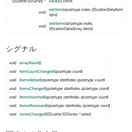
QScatter3DSeries *
series
() const
setItem
(qsizetype
index
, QScatterDataItem
void
item
)
setItems
(qsizetype
index
,
void
QScatterDataArray
items
)
シグナル
void
arrayReset
()
void
itemCountChanged
(qsizetype
count
)
void
itemsAdded
(qsizetype
startIndex
, qsizetype
count
)
void
itemsChanged
(qsizetype
startIndex
, qsizetype
count
)
void
itemsInserted
(qsizetype
startIndex
, qsizetype
count
)
void
itemsRemoved
(qsizetype
startIndex
, qsizetype
count
)
void
seriesChanged
(QScatter3DSeries *
series
)