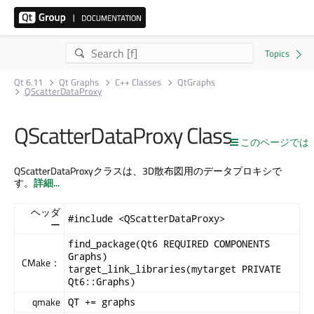
Qt 6.11
Qt Graphs
C++ Classes
QtGraphs
QScatterDataProxy
QScatterDataProxy Class
このページでは
QScatterDataProxyクラスは、3D散布図用のデータプロキシで
す。
詳細...
ヘッダ
#include <QScatterDataProxy>
ー
find_package(Qt6 REQUIRED COMPONENTS
Graphs)
CMake：
target_link_libraries(mytarget PRIVATE
Qt6::Graphs)
qmake
QT += graphs