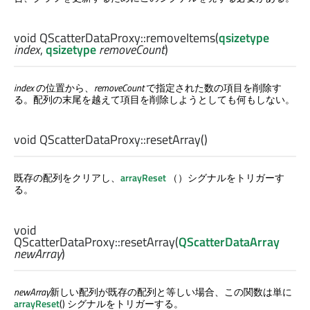
void
QScatterDataProxy::
removeItems
(
qsizetype
index
,
qsizetype
removeCount
)
index
の位置から、
removeCount
で指定された数の項目を削除す
る。配列の末尾を越えて項目を削除しようとしても何もしない。
void
QScatterDataProxy::
resetArray
()
既存の配列をクリアし、
arrayReset
（）シグナルをトリガーす
る。
void
QScatterDataProxy::
resetArray
(
QScatterDataArray
newArray
)
newArray
新しい配列が既存の配列と等しい場合、この関数は単に
arrayReset
() シグナルをトリガーする。