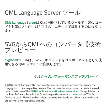
QML Language Server
ツール
QML Language Server
は Qt に同梱されているツールで、QML コー
ドをお気に入りの（LSP 互換の）エディタで編集するのに役立ち
ます。
SVGからQMLへのコンバータ【技術
プレビュー
svgtoqml
ツールは、SVG ドキュメントをコンポーネントとして使
用できる QML ファイルに変換します。
Qt 5 からのパフォーマンスアップグレード
©
2026 The Qt Company Ltd. Documentation contributions included herein are the
copyrights of their respective owners. The documentation provided herein is licensed
under the terms of the
GNU Free Documentation License version 1.3
as published by
the Free Software Foundation. Qt and respective logos are
trademarks
of The Qt
Company Ltd. in Finland and/or other countries worldwide. All other trademarks are
property of their respective owners.