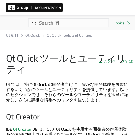
Qt 6.11
Qt Quick
Qt Quick Tools and Utilities
Qt Quick
ツールとユーティリ
このページでは
ティ
Qt では、特に
Qt Quick
の開発者向けに、豊かな開発体験を可能に
するいくつかのツールとユーティリティを提供しています。以下
のセクションでは、それらのツールやユーティリティを簡単に紹
介し、さらに詳細な情報へのリンクを提供します。
Qt Creator
IDE
Qt Creator
IDE は、Qt と
Qt Quick
を使用する開発者の作業体験
を全体的に向上させる重要なツールです。
Qt Quick
の編集、 フォ