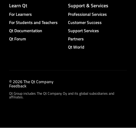
Learn Qt
Support & Services
For Learners
Professional Services
For Students and Teachers
Customer Success
Qt Documentation
Support Services
Qt Forum
Partners
Qt World
© 2026 The Qt Company
Feedback
Qt Group includes The Qt Company Oy and its global subsidiaries and
affiliates.