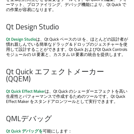
ーマット、プロファイリング、デバッグ機能により、
Qt Quick
で
の作業が容易になります。
Qt Design Studio
Qt Design Studio
は、
Qt Quick
ベースの UI を、ほとんどの設計者が
慣れ親しんでいる簡単なドラッグ＆ドロップのジェスチャーを使
用して設計することができます。
Qt Quick
および
Qt Quick Controls
モジュールの UI 要素と、カスタム UI 要素の統合を提供します。
Qt Quick
エフェクトメーカー
(QQEM)
Qt Quick
Effect Maker
は、
Qt Quick
のシェーダーエフェクトを高い
生産性とパフォーマンスで作成するためのツールです。
Qt Quick
Effect Maker をスタンドアロンツールとして実行できます。
QMLデバッグ
Qt Quick
デバッグを
可能にします：