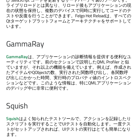
ライブリロードとは異なり、リロード後もアプリケーションの現
在の状態を保持し、複数のデバイスで同時に実行してコードのテ
ストや反復を行うことができます。Felgo Hot Reloadは、すべての
Qtターゲットプラットフォームとアーキテクチャをサポートして
います。
GammaRay
GammaRay
は、アプリケーションの診断情報を提供する便利なユ
ーティリティです。前のセクションで説明した
QML Profiler
と似
ていますが、それ以上の機能を備えています。例えば、作成され
たアイテムやQObjectの数、実行された関数呼び出し、各関数呼
び出しにかかった時間、実行時のプロパティ値のイントロスペク
ションなどです。このような情報は、特にQMLアプリケーション
のデバッグ中に非常に便利です。
Squish
Squish
はよく知られたテストツールで、アクションを記録したり
スクリプトを実行することでUIテストを自動化します。一度テス
トがセットアップされれば、UIテストの実行はとても簡単になり
ます。