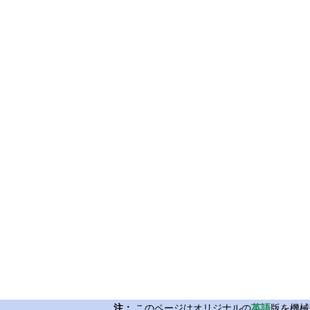
注：
このページはオリジナルの
英語
版を機械