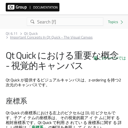
Qt 6.11
Qt Quick
Important Concepts In Qt Quick - The Visual Canvas
Qt Quick
における重要な概念
このページでは
- 視覚的キャンバス
Qt Quick
が提供するビジュアルキャンバスは、z-ordering を持つ2
次元のキャンバスです。
座標系
Qt Quick
の座標系における左上のピクセルは [0, 0] ピクセルで
す。子ア イ テムの座標系は、 その視覚的親ア イ テ ムに対す る
相対座標系です。
Qt Quick
で利用 さ れてい る 座標系に関す る 詳
し い情報は 「
座標系
」 の解説を参照 し て く だ さ い。