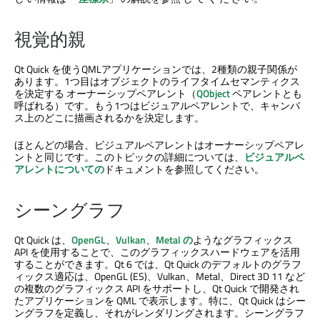
視覚的親
Qt Quick
を使うQMLアプリケーションでは、2種類の親子関係が
あります。1つ目はオブジェクトのライフタイムセマンティクス
を決定する オーナーシップペアレント（
QObject
ペアレントとも
呼ばれる）です。もう1つはビジュアルペアレントで、キャンバ
ス上のどこに描画されるかを決定します。
ほとんどの場合、ビジュアルペアレントはオーナーシップペアレ
ントと同じです。このトピックの詳細については、
ビジュアルペ
アレントについての
ドキュメントを参照してください。
シーングラフ
Qt Quick
は、
OpenGL
、
Vulkan
、
Metal の
ようなグラフィックス
API を使用することで、このグラフィックスハードウェアを活用
することができます。Qt 6 では、
Qt Quick
のデフォルトのグラフ
ィックス適応は、OpenGL (ES)、Vulkan、Metal、Direct 3D 11 など
の複数のグラフィックス API をサポートし、
Qt Quick
で開発され
たアプリケーションを QML で表示します。特に、
Qt Quick
はシー
ングラフを定義し、それがレンダリングされます。シーングラフ