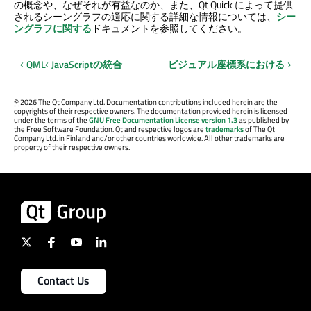
の概念や、なぜそれが有益なのか、また、
Qt Quick
によって提供
されるシーングラフの適応に関する詳細な情報については、
シー
ングラフに関する
ドキュメントを参照してください。
QML
JavaScriptの統合
ビジュアル座標系における
©
2026 The Qt Company Ltd. Documentation contributions included herein are the
copyrights of their respective owners. The documentation provided herein is licensed
under the terms of the
GNU Free Documentation License version 1.3
as published by
the Free Software Foundation. Qt and respective logos are
trademarks
of The Qt
Company Ltd. in Finland and/or other countries worldwide. All other trademarks are
property of their respective owners.
Contact Us