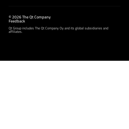
© 2026 The Qt Company
Feedback
Qt Group includes The Qt Company Oy and its global subsidiaries and
affiliates.