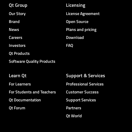
Qt Group
Licensing
Our Story
License Agreement
Brand
Open Source
News
Plans and pricing
Careers
Download
Investors
FAQ
Qt Products
Software Quality Products
Learn Qt
Support & Services
For Learners
Professional Services
For Students and Teachers
Customer Success
Qt Documentation
Support Services
Qt Forum
Partners
Qt World