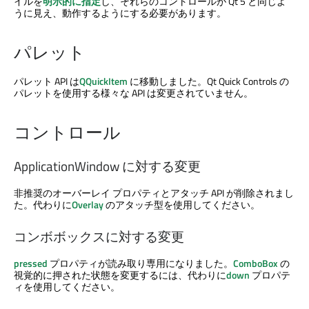
イルを
明示的に指定
し、それらのコントロールが Qt 5 と同じよ
うに見え、動作するようにする必要があります。
パレット
パレット API は
QQuickItem
に移動しました。
Qt Quick Controls
の
パレットを使用する様々な API は変更されていません。
コントロール
ApplicationWindow に対する変更
非推奨のオーバーレイ プロパティとアタッチ API が削除されまし
た。代わりに
Overlay
のアタッチ型を使用してください。
コンボボックスに対する変更
pressed
プロパティが読み取り専用になりました。
ComboBox
の
視覚的に押された状態を変更するには、代わりに
down
プロパテ
ィを使用してください。