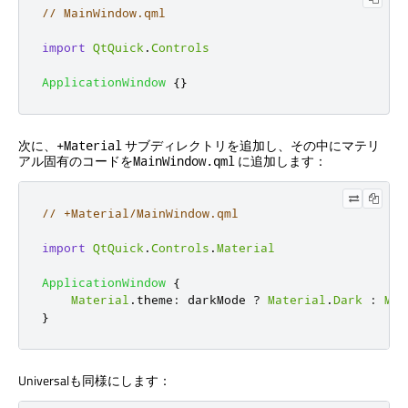
// MainWindow.qml
import
QtQuick
.
Controls
ApplicationWindow
{}
次に、
サブディレクトリを追加し、その中にマテリ
+Material
アル固有のコードを
に追加します：
MainWindow.qml
// +Material/MainWindow.qml
import
QtQuick
.
Controls
.
Material
ApplicationWindow
{
Material
.
theme
:
darkMode
?
Material
.
Dark
:
Mat
}
Universalも同様にします：