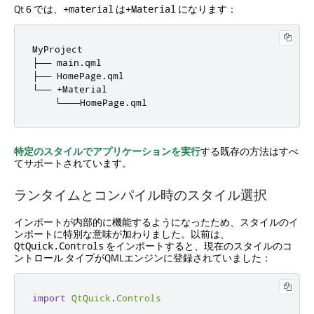
Qt 6 では、
は
になります：
+material
+Material
MyProject

├── main.qml

├── HomePage.qml

└── +Material

    └───HomePage.qml
特定のスタイルでアプリケーションを実行
する既存の方法はすべ
てサポートされています。
ランタイムとコンパイル時のスタイル選択
インポートが内部的に機能するようになったため、スタイルのイ
ンポートに特別な意味が加わりました。以前は、
をインポートすると、現在のスタイルのコ
QtQuick.Controls
ントロール タイプがQMLエンジンに登録されていました：
import
QtQuick
.
Controls