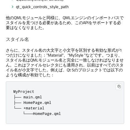
qt_quick_controls_style_path
他のQMLモジュールと同様に、QMLエンジンのインポートパスで
スタイルを見つける必要があるため、このAPIをサポートする必
要はなくなりました。
スタイル名
さらに、スタイル名の大文字と小文字を区別する有効な形式が1
つだけになりました："Material"、"MyStyle "などです。つまり、
スタイル名はQMLモジュール名と完全に一致しなければなりませ
ん。これはファイルセレクタにも適用され、以前はすべてのスタ
イル名が小文字でした。例えば、Qt 5のプロジェクトでは以下の
ような構成が有効でした：
MyProject

├── main.qml

├── HomePage.qml

└── +material

    └───HomePage.qml