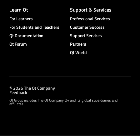
Learn Qt
Support & Services
For Learners
Professional Services
For Students and Teachers
Customer Success
Qt Documentation
Support Services
Qt Forum
Partners
Qt World
© 2026 The Qt Company
Feedback
Qt Group includes The Qt Company Oy and its global subsidiaries and
affiliates.