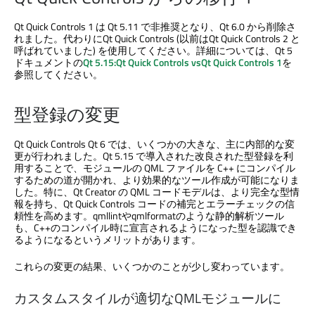
Qt Quick Controls
1 は Qt 5.11 で非推奨となり、Qt 6.0 から削除さ
れました。代わりに
Qt Quick Controls
(以前は
Qt Quick Controls
2 と
呼ばれていました) を使用してください。詳細については、Qt 5
ドキュメントの
Qt 5.15:
Qt Quick Controls
vs
Qt Quick Controls
1
を
参照してください。
型登録の変更
Qt Quick Controls
Qt 6 では、いくつかの大きな、主に内部的な変
更が行われました。Qt 5.15 で導入された改良された型登録を利
用することで、モジュールの QML ファイルを C++ にコンパイル
するための道が開かれ、より効果的なツール作成が可能になりま
した。特に、
Qt Creator
の QML コードモデルは、より完全な型情
報を持ち、
Qt Quick Controls
コードの補完とエラーチェックの信
頼性を高めます。qmllintやqmlformatのような静的解析ツール
も、C++のコンパイル時に宣言されるようになった型を認識でき
るようになるというメリットがあります。
これらの変更の結果、いくつかのことが少し変わっています。
カスタムスタイルが適切なQMLモジュールに