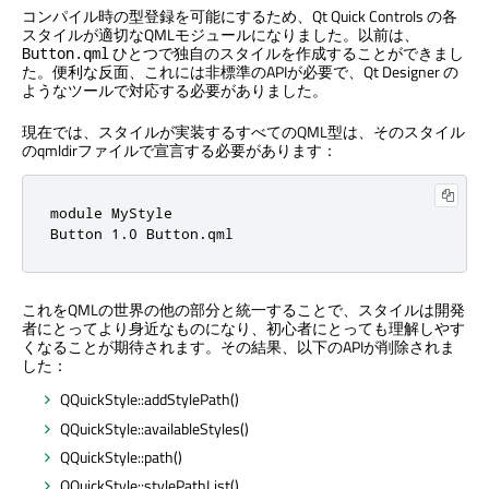
コンパイル時の型登録を可能にするため、
Qt Quick Controls
の各
スタイルが適切なQMLモジュールになりました。以前は、
ひとつで独自のスタイルを作成することができまし
Button.qml
た。便利な反面、これには非標準のAPIが必要で、
Qt Designer
の
ようなツールで対応する必要がありました。
現在では、スタイルが実装するすべてのQML型は、そのスタイル
のqmldirファイルで宣言する必要があります：
module MyStyle

Button 
1.0
 Button
.
qml
これをQMLの世界の他の部分と統一することで、スタイルは開発
者にとってより身近なものになり、初心者にとっても理解しやす
くなることが期待されます。その結果、以下のAPIが削除されま
した：
QQuickStyle::addStylePath()
QQuickStyle::availableStyles()
QQuickStyle::path()
QQuickStyle::stylePathList()