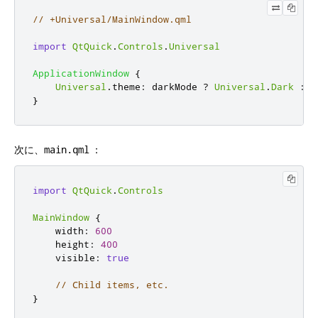
// +Universal/MainWindow.qml
import
QtQuick
.
Controls
.
Universal
ApplicationWindow
{
Universal
.
theme
:
darkMode
?
Universal
.
Dark
:
U
}
次に、
：
main.qml
import
QtQuick
.
Controls
MainWindow
{
width
:
600
height
:
400
visible
:
true
// Child items, etc.
}