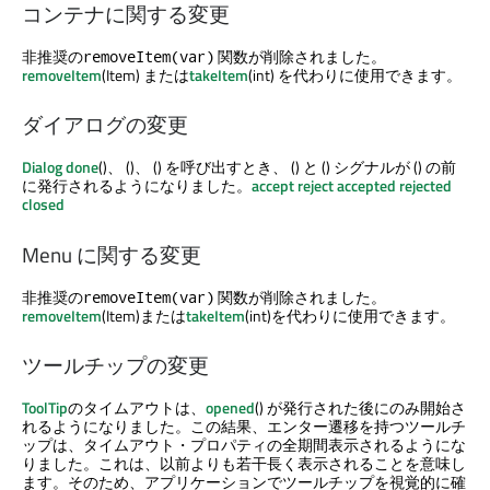
コンテナに関する変更
非推奨の
関数が削除されました。
removeItem(var)
removeItem
(Item) または
takeItem
(int) を代わりに使用できます。
ダイアログの変更
Dialog
done
()、 ()、 () を呼び出すとき、 () と () シグナルが () の前
に発行されるようになりました。
accept
reject
accepted
rejected
closed
Menu に関する変更
非推奨の
関数が削除されました。
removeItem(var)
removeItem
(Item)または
takeItem
(int)を代わりに使用できます。
ツールチップの変更
ToolTip
のタイムアウトは、
opened
() が発行された後にのみ開始さ
れるようになりました。この結果、エンター遷移を持つツールチ
ップは、タイムアウト・プロパティの全期間表示されるようにな
りました。これは、以前よりも若干長く表示されることを意味し
ます。そのため、アプリケーションでツールチップを視覚的に確