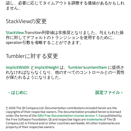
認し、必要に応じてタイムアウトを調整する価値があるかもしれ
ません。
StackViewの変更
StackView
.Transition列挙値は非推奨となりました。与えられた操
作に対してデフォルトのトランジションを使用するために、
operation引数を省略することができます。
Tumblerに対する変更
implicitWidth
と
implicitHeight
は、
Tumbler
's
contentItem
に提供さ
れなければならなくなり、他のすべてのコントロールとの一貫性
が保たれるようになりました。
はじめに
設定ファイル
©
2026 The Qt Company Ltd. Documentation contributions included herein are the
copyrights of their respective owners. The documentation provided herein is licensed
under the terms of the
GNU Free Documentation License version 1.3
as published by
the Free Software Foundation. Qt and respective logos are
trademarks
of The Qt
Company Ltd. in Finland and/or other countries worldwide. All other trademarks are
property of their respective owners.