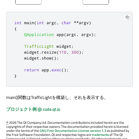
int
 main
(
int
 argc
,
char
*
*
argv
)
{
QApplication
 app
(
argc
,
 argv
);
TrafficLight
 widget
;
    widget
.
resize
(
110
,
300
);
    widget
.
show
();
return
 app
.
exec
();
}
main()関数はTrafficLightを構築し、それを表示する。
プロジェクト例 @ code.qt.io
©
2026 The Qt Company Ltd. Documentation contributions included herein are the
copyrights of their respective owners. The documentation provided herein is licensed
under the terms of the
GNU Free Documentation License version 1.3
as published by
the Free Software Foundation. Qt and respective logos are
trademarks
of The Qt
Company Ltd. in Finland and/or other countries worldwide. All other trademarks are