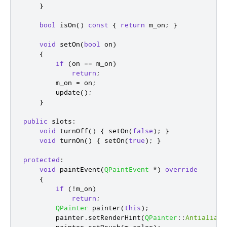
}
bool
 isOn
()
const
{
return
 m_on
;
}
void
 setOn
(
bool
 on
)
{
if
(
on 
=
=
 m_on
)
return
;
        m_on 
=
 on
;
        update
();
}
public
slots
:
void
 turnOff
()
{
 setOn
(
false
);
}
void
 turnOn
()
{
 setOn
(
true
);
}
protected
:
void
 paintEvent
(
QPaintEvent
*
)
override
{
if
(
!
m_on
)
return
;
QPainter
 painter
(
this
);
        painter
.
setRenderHint
(
QPainter
::
Antialiasi