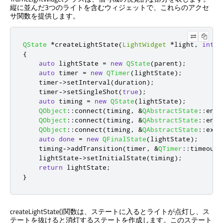
縦に並んだ3つのライトを含むウィジェットで、これらのアクセ
サ関数を提供します。
QState
*
createLightState
(
LightWidget
*
light
,
int
 d
{
auto
 lightState 
=
new
QState
(
parent
);
auto
 timer 
=
new
QTimer
(
lightState
);
    timer
-
>
setInterval
(
duration
);
    timer
-
>
setSingleShot
(
true
);
auto
 timing 
=
new
QState
(
lightState
);
QObject
::
connect
(
timing
,
&
QAbstractState
::
ente
QObject
::
connect
(
timing
,
&
QAbstractState
::
ente
QObject
::
connect
(
timing
,
&
QAbstractState
::
exit
auto
done
=
new
QFinalState
(
lightState
);
    timing
-
>
addTransition
(
timer
,
&
QTimer
::
timeout
,
    lightState
-
>
setInitialState
(
timing
);
return
 lightState
;
}
createLightState()関数は、ステートに入るとライトが点灯し、ス
テートを抜けると消灯するステートを作成します。このステート