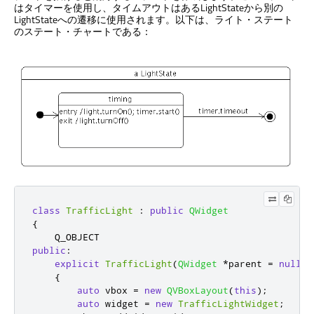
はタイマーを使用し、タイムアウトはあるLightStateから別の
LightStateへの遷移に使用されます。以下は、ライト・ステート
のステート・チャートである：
class
TrafficLight
:
public
QWidget
{
public
:
explicit
TrafficLight
(
QWidget
*
parent 
=
nullpt
{
auto
 vbox 
=
new
QVBoxLayout
(
this
);
auto
 widget 
=
new
TrafficLightWidget
;