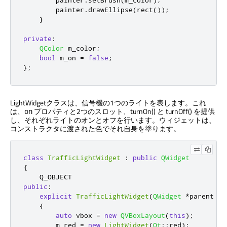
        painter
.
setBrush
(
m_color
);
        painter
.
drawEllipse
(
rect
());
}
private
:
QColor
 m_color
;
bool
 m_on 
=
false
;
};
LightWidgetクラスは、信号機の1つのライトを表します。これ
は、
プロパティと2つのスロット、turnOn() と turnOff() を提供
on
し、それぞれライトのオンとオフを行います。ウィジェットは、
コンストラクタに渡された色でそれ自身を塗ります。
class
TrafficLightWidget
:
public
QWidget
{
public
:
explicit
TrafficLightWidget
(
QWidget
*
parent 
=
{
auto
 vbox 
=
new
QVBoxLayout
(
this
);
        m_red 
=
new
LightWidget
(
Qt
::
red
);