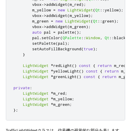
        vbox
-
>
addWidget
(
m_red
);
        m_yellow 
=
new
LightWidget
(
Qt
::
yellow
);
        vbox
-
>
addWidget
(
m_yellow
);
        m_green 
=
new
LightWidget
(
Qt
::
green
);
        vbox
-
>
addWidget
(
m_green
);
auto
 pal 
=
 palette
();
        pal
.
setColor
(
QPalette
::
Window
,
Qt
::
black
);
        setPalette
(
pal
);
        setAutoFillBackground
(
true
);
}
LightWidget
*
redLight
()
const
{
return
 m_red
;
LightWidget
*
yellowLight
()
const
{
return
 m_ye
LightWidget
*
greenLight
()
const
{
return
 m_gre
private
:
LightWidget
*
m_red
;
LightWidget
*
m_yellow
;
LightWidget
*
m_green
;
};
TrafficLightWidgetクラスは、信号機の視覚的な部分を表します。