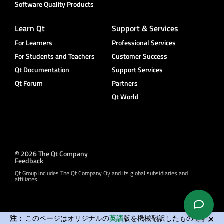
Software Quality Products
Learn Qt
Support & Services
For Learners
Professional Services
For Students and Teachers
Customer Success
Qt Documentation
Support Services
Qt Forum
Partners
Qt World
© 2026 The Qt Company
Feedback
Qt Group includes The Qt Company Oy and its global subsidiaries and
affiliates.
注：
このページはオリジナルの
英語
版を機械翻訳したものです。