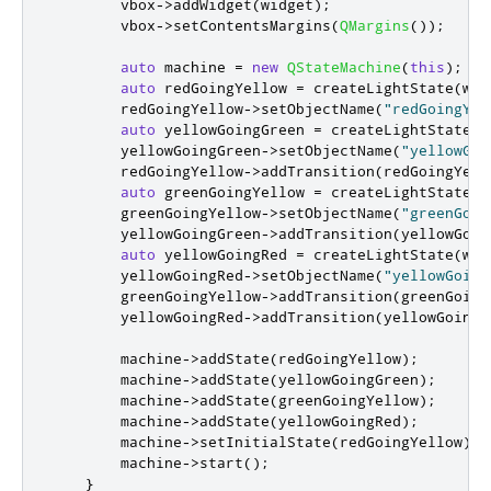
        vbox
-
>
addWidget
(
widget
);
        vbox
-
>
setContentsMargins
(
QMargins
());
auto
 machine 
=
new
QStateMachine
(
this
);
auto
 redGoingYellow 
=
 createLightState
(
wid
        redGoingYellow
-
>
setObjectName
(
"redGoingYel
auto
 yellowGoingGreen 
=
 createLightState
(
w
        yellowGoingGreen
-
>
setObjectName
(
"yellowGoi
        redGoingYellow
-
>
addTransition
(
redGoingYell
auto
 greenGoingYellow 
=
 createLightState
(
w
        greenGoingYellow
-
>
setObjectName
(
"greenGoin
        yellowGoingGreen
-
>
addTransition
(
yellowGoin
auto
 yellowGoingRed 
=
 createLightState
(
wid
        yellowGoingRed
-
>
setObjectName
(
"yellowGoing
        greenGoingYellow
-
>
addTransition
(
greenGoing
        yellowGoingRed
-
>
addTransition
(
yellowGoingR
        machine
-
>
addState
(
redGoingYellow
);
        machine
-
>
addState
(
yellowGoingGreen
);
        machine
-
>
addState
(
greenGoingYellow
);
        machine
-
>
addState
(
yellowGoingRed
);
        machine
-
>
setInitialState
(
redGoingYellow
);
        machine
-
>
start
();
}