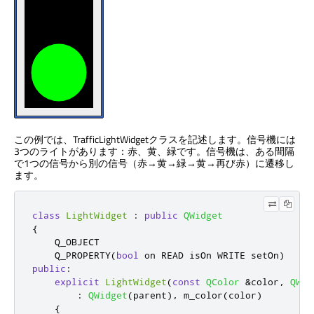
この例では、TrafficLightWidgetクラスを記述します。信号機には
3つのライトがあります：赤、黄、緑です。信号機は、ある間隔
で1つの信号から別の信号（赤→黄→緑→黄→再び赤）に遷移し
ます。
class
LightWidget
:
public
QWidget
{
    Q_OBJECT

    Q_PROPERTY
(
bool
 on READ isOn WRITE setOn
)
public
:
explicit
LightWidget
(
const
QColor
&
color
,
QWid
:
QWidget
(
parent
)
,
 m_color
(
color
)
{