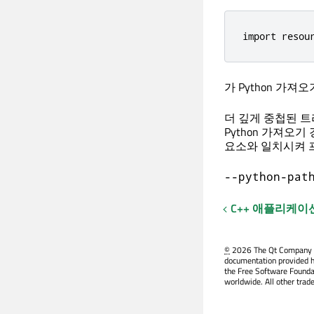
import resou
가 Python 가
더 깊게 중첩된 
Python 가져오
요소와 일치시켜 
--python-pat
C++ 애플리케이
©
2026 The Qt Company Ltd
documentation provided h
the Free Software Founda
worldwide. All other trad