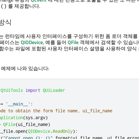
를 제공합니다.
i()
 방식
 런타임에 사용자 인터페이스를 구성하기 위한 폼 로더 객체를
인터페이스는
QIODevice
, 예를 들어
QFile
객체에서 검색할 수 있습니
) 함수는 파일에 포함된 사용자 인터페이스 설명을 사용하여 양식
er 예제에 나와 있습니다:
.
QtUiTools
import
QUiLoader
=
=
'__main__'
:
ode to obtain the form file name, ui_file_name
pplication
(
sys
.
argv
)
=
QFile
(
ui_file_name
)
i_file
.
open
(
QIODevice
.
ReadOnly
):
t
(
"Cannot open {}: {}"
.
format
(
ui_file_name
,
 ui_file
.
erro