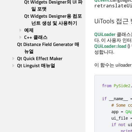
Qt Widgets Designer의 UI 파
retranslateU
일 포맷
Qt Widgets Designer용 컴포
UiTools 접근
넌트 생성 및 사용하기
예제
QUiLoader
클래스는
C++ 클래스
다. 이 사용자 
Qt Distance Field Generator 매
QUiLoader::load
(
뉴얼
성합니다.
Qt Quick Effect Maker
이 함수는 uiload
Qt Linguist 매뉴얼
from
PySide2
if
 __name__ 
# Some c
    app 
=
QA
    ui_file 
if
not
 u
prin