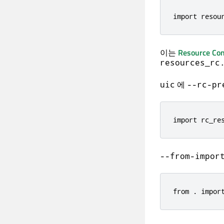
import resou
이는
Resource Com
resources_rc
에
uic
--rc-pr
import rc_re
--from-impor
from 
.
 impor