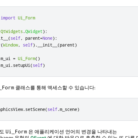
 
import
Ui_Form
(
QtWidgets
.
QWidget
):
it__
(
self
,
 parent
=
None
):
r
(
Window
,
self
)
.
__init__
(
parent
)
.
m_ui 
=
Ui_Form
()
.
m_ui
.
setupUi
(
self
)
클래스를 통해 액세스할 수 있습니다:
_Form
aphicsView
.
setScene
(
self
.
m_scene
)
도
은 애플리케이션 언어의 변경을 나타내는
Ui_Form
eChange 유형의
QEvent
에 대한 반응으로 호출할 수 있는 또 다른