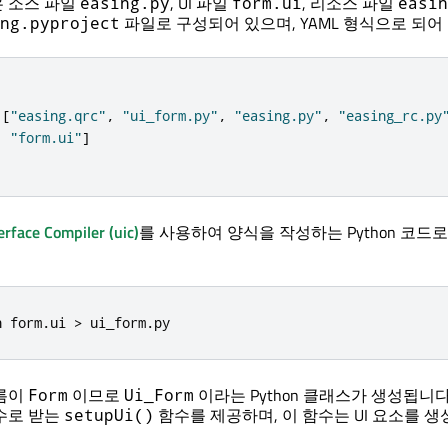
 소스 파일
, UI 파일
, 리소스 파일
easing.py
form.ui
easin
파일로 구성되어 있으며, YAML 형식으로 되어
ng.pyproject
[
"easing.qrc"
,
"ui_form.py"
,
"easing.py"
,
"easing_rc.py
"form.ui"
]
erface Compiler
(uic)
를 사용하여 양식을 작성하는 Python 코드
n form
.
ui 
>
 ui_form
.
py
름이
이므로
이라는 Python 클래스가 생성됩니다
Form
Ui_Form
수로 받는
함수를 제공하며, 이 함수는 UI 요소를 
setupUi()