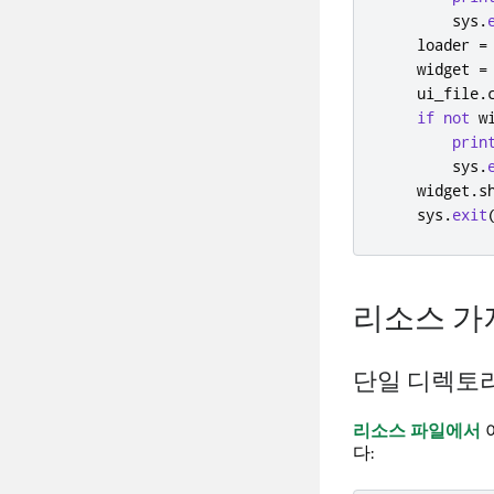
        sys
.
    loader 
=
    widget 
=
    ui_file
.
if
not
 w
prin
        sys
.
    widget
.
s
    sys
.
exit
리소스 가
단일 디렉토
리소스 파일에서
다: