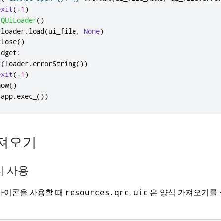
exit
(
-
1
)
QUiLoader
()
 loader
.
load
(
ui_file
,
None
)
close
()
idget
:
t
(
loader
.
errorString
())
exit
(
-
1
)
how
()
(
app
.
exec_
())
져오기
리 사용
아이콘을 사용할 때
,
은 양식 가져오기를
resources.qrc
uic