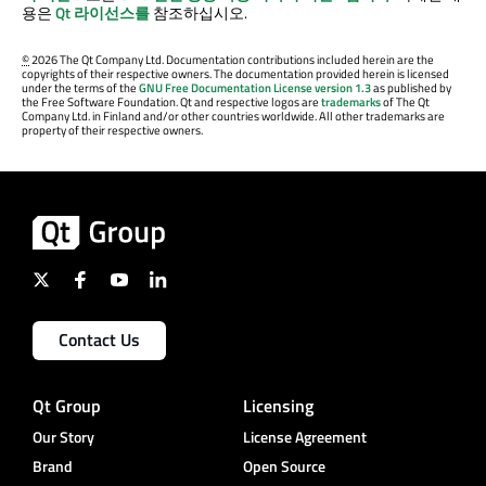
용은
Qt 라이선스를
참조하십시오.
©
2026 The Qt Company Ltd. Documentation contributions included herein are the
copyrights of their respective owners. The documentation provided herein is licensed
under the terms of the
GNU Free Documentation License version 1.3
as published by
the Free Software Foundation. Qt and respective logos are
trademarks
of The Qt
Company Ltd. in Finland and/or other countries worldwide. All other trademarks are
property of their respective owners.
Contact Us
Qt Group
Licensing
Our Story
License Agreement
Brand
Open Source