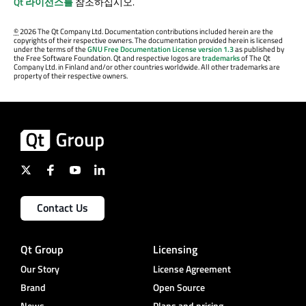
Qt 라이선스를
참조하십시오.
©
2026 The Qt Company Ltd. Documentation contributions included herein are the
copyrights of their respective owners. The documentation provided herein is licensed
under the terms of the
GNU Free Documentation License version 1.3
as published by
the Free Software Foundation. Qt and respective logos are
trademarks
of The Qt
Company Ltd. in Finland and/or other countries worldwide. All other trademarks are
property of their respective owners.
Contact Us
Qt Group
Licensing
Our Story
License Agreement
Brand
Open Source
News
Plans and pricing