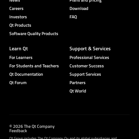
Careers
Download
Investors
FAQ
Qt Products
Software Quality Products
Learn Qt
Support & Services
For Learners
Professional Services
For Students and Teachers
Customer Success
Qt Documentation
Support Services
Qt Forum
Partners
Qt World
© 2026 The Qt Company
Feedback
Qt Group includes The Qt Company Oy and its global subsidiaries and