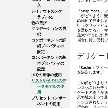
リストビューとグ
入
「
Snap mode
」フ
レイアウトのスケー
ルがどのように安
ラブル化
の場所で停止しま
色の選択
行（グリッドビュ
グラデーションの選
を選択すると、マ
択
最大1行または1
場合に特に便利で
コンポーネントの詳
細プロパティの
設定
デリゲー
コンポーネントの基
本プロパティの
「
Cache
」フィー
設定
を決定します。
UIでの画像の使用
リストやその他のデ
この値が 0 よ
ータモデルの使
ンス化されたデリ
用
ゲートの高さが 2
示領域の上下で最
プリセットコンポー
ッシュされたデリ
ネントの使用
行われ、フレーム