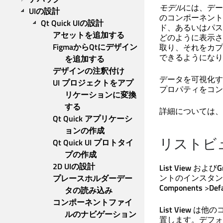
モデル
には、デー
UIの設計
のコンポーネント
Qt Quick UIの設計
ド、あるいはパス
アセットを追加する
どのように表示さ
FigmaからQtにデザイン
取り、それをカプ
できるようになり
を追加する
デザインの注釈付け
データを可視化する
UI プロジェクトをアプ
プロパティをコン
リケーションに変換
する
詳細については、
Qt Quick アプリケーシ
ョンの作成
リストビ
Qt Quick UI プロトタイ
プの作成
2D UIの設計
List View
および
G
ントのインスタン
プレースホルダーデー
Components
>
Def
タの読み込み
コンポーネントファイ
List View
は他の
ルのナビゲーション
置します。デフォ