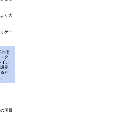
より大
リゲー
代わる
、スク
バイン
を設定
れるだ
す。
内の項目