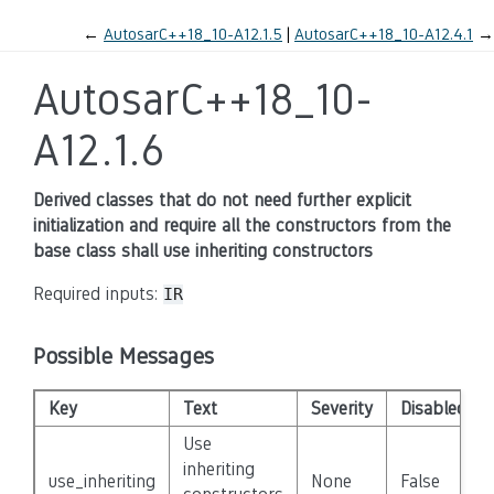
←
AutosarC++18_10-A12.1.5
AutosarC++18_10-A12.4.1
→
AutosarC++18_10-
A12.1.6
Derived classes that do not need further explicit
initialization and require all the constructors from the
base class shall use inheriting constructors
Required inputs:
IR
Possible Messages
Key
Text
Severity
Disabled
Use
inheriting
use_inheriting
None
False