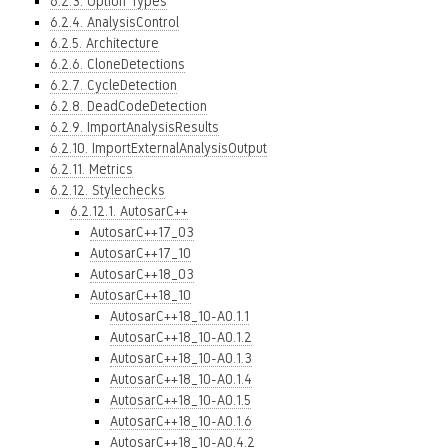
6.2.3. Option Types
6.2.4. AnalysisControl
6.2.5. Architecture
6.2.6. CloneDetections
6.2.7. CycleDetection
6.2.8. DeadCodeDetection
6.2.9. ImportAnalysisResults
6.2.10. ImportExternalAnalysisOutput
6.2.11. Metrics
6.2.12. Stylechecks
6.2.12.1. AutosarC++
AutosarC++17_03
AutosarC++17_10
AutosarC++18_03
AutosarC++18_10
AutosarC++18_10-A0.1.1
AutosarC++18_10-A0.1.2
AutosarC++18_10-A0.1.3
AutosarC++18_10-A0.1.4
AutosarC++18_10-A0.1.5
AutosarC++18_10-A0.1.6
AutosarC++18_10-A0.4.2