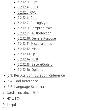
6.2.12.3. CQM
6.2.12.4. CUDA
6.2.12.5. CWE
6.2.12.6. Cert
6.2.12.7. CodingStyle
6.2.12.8. CompilerErrata
6.2.12.9. FaultDetection
6.2.12.10. GeneralPurpose
6.2.12.11. Miscellaneous
6.2.12.12. Misra
6.2.12.13. Qt
6.2.12.14. Rust
6.2.12.15. SecureCoding
6.2.12.16. Options
6.3. Results Configuration Reference
6.4. Tool Reference
6.5. Language Schema
7. Customization API
8. HOWTOs
9. Legal