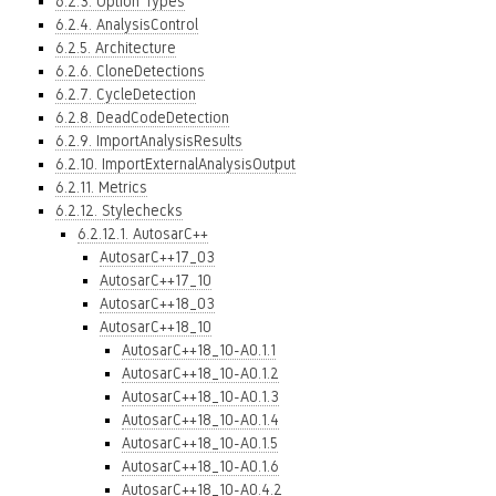
6.2.3. Option Types
6.2.4. AnalysisControl
6.2.5. Architecture
6.2.6. CloneDetections
6.2.7. CycleDetection
6.2.8. DeadCodeDetection
6.2.9. ImportAnalysisResults
6.2.10. ImportExternalAnalysisOutput
6.2.11. Metrics
6.2.12. Stylechecks
6.2.12.1. AutosarC++
AutosarC++17_03
AutosarC++17_10
AutosarC++18_03
AutosarC++18_10
AutosarC++18_10-A0.1.1
AutosarC++18_10-A0.1.2
AutosarC++18_10-A0.1.3
AutosarC++18_10-A0.1.4
AutosarC++18_10-A0.1.5
AutosarC++18_10-A0.1.6
AutosarC++18_10-A0.4.2