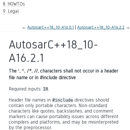
8. HOWTOs
9. Legal
←
AutosarC++18_10-A16.0.1
AutosarC++18_10-A16.2.2
→
AutosarC++18_10-
A16.2.1
The ‘, “, /*, //, characters shall not occur in a header
file name or in #include directive
Required inputs:
IR
Header file names in
directives should
#include
contain only portable characters. Non-standard
characters like quotes, backslashes, and comment
markers can cause portability issues across different
compilers and platforms, and may be misinterpreted
by the preprocessor.