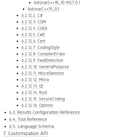
AutosarC++18_10-M27.0.1
AutosarC++19_03
6.2.12.2. C#
6.2.12.3. CQM
6.2.12.4. CUDA
6.2.12.5. CWE
6.2.12.6. Cert
6.2.12.7. CodingStyle
6.2.12.8. CompilerErrata
6.2.12.9. FaultDetection
6.2.12.10. GeneralPurpose
6.2.12.11. Miscellaneous
6.2.12.12. Misra
6.2.12.13. Qt
6.2.12.14. Rust
6.2.12.15. SecureCoding
6.2.12.16. Options
6.3. Results Configuration Reference
6.4. Tool Reference
6.5. Language Schema
7. Customization API