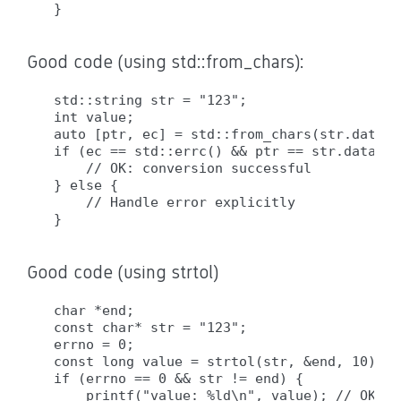
Good code (using std::from_chars):
std::string str = "123";

int value;

auto [ptr, ec] = std::from_chars(str.data()
if (ec == std::errc() && ptr == str.data() 
    // OK: conversion successful

} else {

    // Handle error explicitly

Good code (using strtol)
char *end;

const char* str = "123";

errno = 0;

const long value = strtol(str, &end, 10);

if (errno == 0 && str != end) {

    printf("value: %ld\n", value); // OK: c