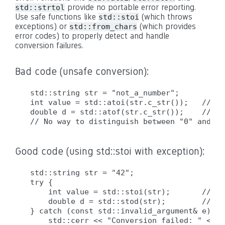
provide no portable error reporting.
std::strtol
Use safe functions like
(which throws
std::stoi
exceptions) or
(which provides
std::from_chars
error codes) to properly detect and handle
conversion failures.
Bad code (unsafe conversion):
std::string str = "not_a_number";

int value = std::atoi(str.c_str());   // ER
double d = std::atof(str.c_str());    // ER
Good code (using std::stoi with exception):
std::string str = "42";

try {

    int value = std::stoi(str);       // OK
    double d = std::stod(str);        // OK
} catch (const std::invalid_argument& e) {

    std::cerr << "Conversion failed: " << e