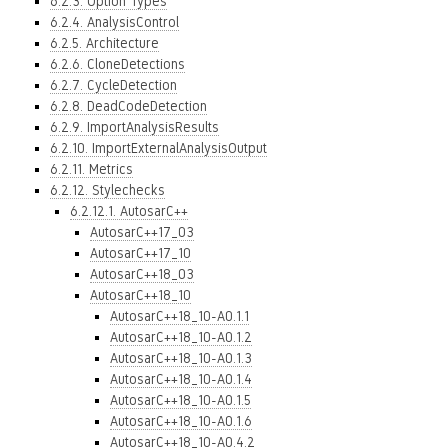
6.2.3. Option Types
6.2.4. AnalysisControl
6.2.5. Architecture
6.2.6. CloneDetections
6.2.7. CycleDetection
6.2.8. DeadCodeDetection
6.2.9. ImportAnalysisResults
6.2.10. ImportExternalAnalysisOutput
6.2.11. Metrics
6.2.12. Stylechecks
6.2.12.1. AutosarC++
AutosarC++17_03
AutosarC++17_10
AutosarC++18_03
AutosarC++18_10
AutosarC++18_10-A0.1.1
AutosarC++18_10-A0.1.2
AutosarC++18_10-A0.1.3
AutosarC++18_10-A0.1.4
AutosarC++18_10-A0.1.5
AutosarC++18_10-A0.1.6
AutosarC++18_10-A0.4.2