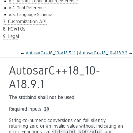
6.3. Results Configuration Reference
6.4. Tool Reference
6.5. Language Schema
7. Customization API
8. HOWTOs
9. Legal
←
AutosarC++18_10-A18.5.11
AutosarC++18_10-A18.9.2
→
AutosarC++18_10-
A18.9.1
The std::bind shall not be used
Required inputs:
IR
String-to-numeric conversions can fail silently,
returning zero or an invalid value without indicating an
error. Functions like
,
, and
std::atoi
std::atof