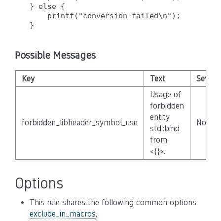
} else {

    printf("conversion failed\n");

Possible Messages
Key
Text
Severit
Usage of
forbidden
entity
forbidden_libheader_symbol_use
None
std::bind
from
<{}>.
Options
This rule shares the following common options:
exclude_in_macros
,