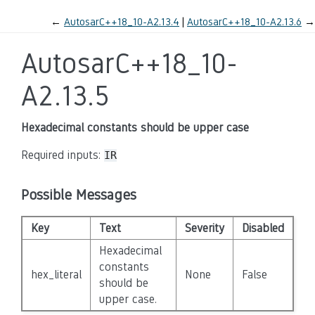
←
AutosarC++18_10-A2.13.4
AutosarC++18_10-A2.13.6
→
AutosarC++18_10-
A2.13.5
Hexadecimal constants should be upper case
Required inputs:
IR
Possible Messages
Key
Text
Severity
Disabled
Hexadecimal
constants
hex_literal
None
False
should be
upper case.