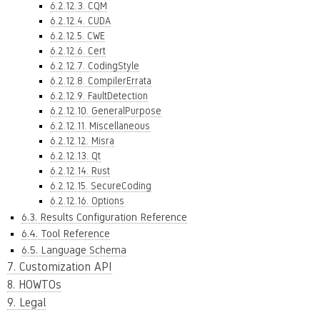
6.2.12.3. CQM
6.2.12.4. CUDA
6.2.12.5. CWE
6.2.12.6. Cert
6.2.12.7. CodingStyle
6.2.12.8. CompilerErrata
6.2.12.9. FaultDetection
6.2.12.10. GeneralPurpose
6.2.12.11. Miscellaneous
6.2.12.12. Misra
6.2.12.13. Qt
6.2.12.14. Rust
6.2.12.15. SecureCoding
6.2.12.16. Options
6.3. Results Configuration Reference
6.4. Tool Reference
6.5. Language Schema
7. Customization API
8. HOWTOs
9. Legal