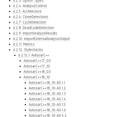
6.2.3. Option Types
6.2.4. AnalysisControl
6.2.5. Architecture
6.2.6. CloneDetections
6.2.7. CycleDetection
6.2.8. DeadCodeDetection
6.2.9. ImportAnalysisResults
6.2.10. ImportExternalAnalysisOutput
6.2.11. Metrics
6.2.12. Stylechecks
6.2.12.1. AutosarC++
AutosarC++17_03
AutosarC++17_10
AutosarC++18_03
AutosarC++18_10
AutosarC++18_10-A0.1.1
AutosarC++18_10-A0.1.2
AutosarC++18_10-A0.1.3
AutosarC++18_10-A0.1.4
AutosarC++18_10-A0.1.5
AutosarC++18_10-A0.1.6
AutosarC++18_10-A0.4.2