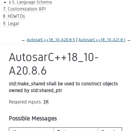
6.5. Language Schema
7. Customization API
8. HOWTOs
9. Legal
←
AutosarC++18_10-A20.8.5
AutosarC++18_10-A21.8.1
→
AutosarC++18_10-
A20.8.6
std::make_shared shall be used to construct objects
owned by std::shared_ptr
Required inputs:
IR
Possible Messages