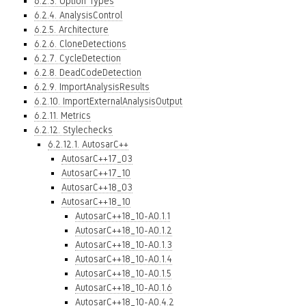
6.2.3. Option Types
6.2.4. AnalysisControl
6.2.5. Architecture
6.2.6. CloneDetections
6.2.7. CycleDetection
6.2.8. DeadCodeDetection
6.2.9. ImportAnalysisResults
6.2.10. ImportExternalAnalysisOutput
6.2.11. Metrics
6.2.12. Stylechecks
6.2.12.1. AutosarC++
AutosarC++17_03
AutosarC++17_10
AutosarC++18_03
AutosarC++18_10
AutosarC++18_10-A0.1.1
AutosarC++18_10-A0.1.2
AutosarC++18_10-A0.1.3
AutosarC++18_10-A0.1.4
AutosarC++18_10-A0.1.5
AutosarC++18_10-A0.1.6
AutosarC++18_10-A0.4.2