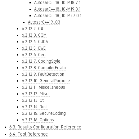
AutosarC++18_10-M18.7.1
AutosarC++18_10-M19.3.1
AutosarC++18_10-M27.0.1
AutosarC++19_03
6.2.12.2. C#
6.2.12.3. CQM
6.2.12.4. CUDA
6.2.12.5. CWE
6.2.12.6. Cert
6.2.12.7. CodingStyle
6.2.12.8. CompilerErrata
6.2.12.9. FaultDetection
6.2.12.10. GeneralPurpose
6.2.12.11. Miscellaneous
6.2.12.12. Misra
6.2.12.13. Qt
6.2.12.14. Rust
6.2.12.15. SecureCoding
6.2.12.16. Options
6.3. Results Configuration Reference
6.4. Tool Reference