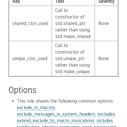
Key
Text
Severity
Di
Call to
constructor of
shared_ctor_used
std::shared_ptr
None
Fa
rather than using
std::make_shared.
Call to
constructor of
unique_ctor_used
std::unique_ptr
None
Fa
rather than using
std::make_unique.
Options
This rule shares the following common options:
exclude_in_macros
,
exclude_messages_in_system_headers
,
excludes
,
extend_exclude_to_macro_invocations
,
includes
,