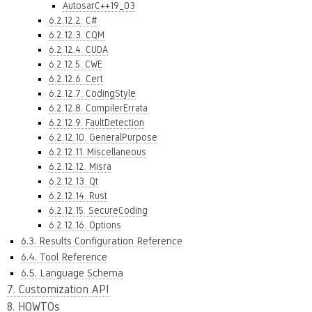
AutosarC++19_03
6.2.12.2. C#
6.2.12.3. CQM
6.2.12.4. CUDA
6.2.12.5. CWE
6.2.12.6. Cert
6.2.12.7. CodingStyle
6.2.12.8. CompilerErrata
6.2.12.9. FaultDetection
6.2.12.10. GeneralPurpose
6.2.12.11. Miscellaneous
6.2.12.12. Misra
6.2.12.13. Qt
6.2.12.14. Rust
6.2.12.15. SecureCoding
6.2.12.16. Options
6.3. Results Configuration Reference
6.4. Tool Reference
6.5. Language Schema
7. Customization API
8. HOWTOs