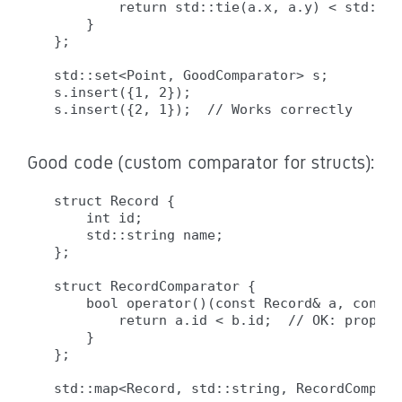
        return std::tie(a.x, a.y) < std::ti
    }

};

std::set<Point, GoodComparator> s;

s.insert({1, 2});

Good code (custom comparator for structs):
struct Record {

    int id;

    std::string name;

};

struct RecordComparator {

    bool operator()(const Record& a, const 
        return a.id < b.id;  // OK: properl
    }

};
