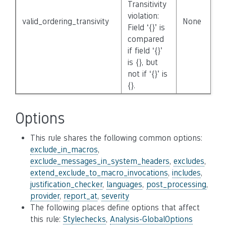
Transitivity
violation:
valid_ordering_transivity
None
Field ‘{}’ is
compared
if field ‘{}’
is {}, but
not if ‘{}’ is
{}.
Options
This rule shares the following common options:
exclude_in_macros
,
exclude_messages_in_system_headers
,
excludes
,
extend_exclude_to_macro_invocations
,
includes
,
justification_checker
,
languages
,
post_processing
,
provider
,
report_at
,
severity
The following places define options that affect
this rule:
Stylechecks
,
Analysis-GlobalOptions