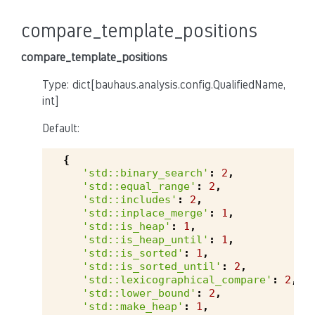
compare_template_positions
compare_template_positions
Type: dict[bauhaus.analysis.config.QualifiedName,
int]
Default:
{
'std::binary_search'
:
2
,
'std::equal_range'
:
2
,
'std::includes'
:
2
,
'std::inplace_merge'
:
1
,
'std::is_heap'
:
1
,
'std::is_heap_until'
:
1
,
'std::is_sorted'
:
1
,
'std::is_sorted_until'
:
2
,
'std::lexicographical_compare'
:
2
,
'std::lower_bound'
:
2
,
'std::make_heap'
:
1
,