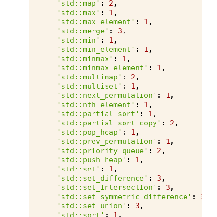
'std::map'
:
2
,
'std::max'
:
1
,
'std::max_element'
:
1
,
'std::merge'
:
3
,
'std::min'
:
1
,
'std::min_element'
:
1
,
'std::minmax'
:
1
,
'std::minmax_element'
:
1
,
'std::multimap'
:
2
,
'std::multiset'
:
1
,
'std::next_permutation'
:
1
,
'std::nth_element'
:
1
,
'std::partial_sort'
:
1
,
'std::partial_sort_copy'
:
2
,
'std::pop_heap'
:
1
,
'std::prev_permutation'
:
1
,
'std::priority_queue'
:
2
,
'std::push_heap'
:
1
,
'std::set'
:
1
,
'std::set_difference'
:
3
,
'std::set_intersection'
:
3
,
'std::set_symmetric_difference'
:
3
,
'std::set_union'
:
3
,
'std::sort'
:
1
,