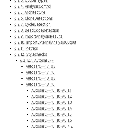
6.2.3. Option Types
6.2.4. AnalysisControl
6.2.5. Architecture
6.2.6. CloneDetections
6.2.7. CycleDetection
6.2.8. DeadCodeDetection
6.2.9. ImportAnalysisResults
6.2.10. ImportExternalAnalysisOutput
6.2.11. Metrics
6.2.12. Stylechecks
6.2.12.1. AutosarC++
AutosarC++17_03
AutosarC++17_10
AutosarC++18_03
AutosarC++18_10
AutosarC++18_10-A0.1.1
AutosarC++18_10-A0.1.2
AutosarC++18_10-A0.1.3
AutosarC++18_10-A0.1.4
AutosarC++18_10-A0.1.5
AutosarC++18_10-A0.1.6
AutosarC++18_10-A0.4.2