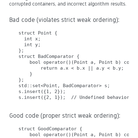
corrupted containers, and incorrect algorithm results.
Bad code (violates strict weak ordering):
struct Point {

  int x;

  int y;

};

struct BadComparator {

    bool operator()(Point a, Point b) const 
        return a.x < b.x || a.y < b.y;  // 
    }

};

std::set<Point, BadComparator> s;

s.insert({1, 2});

Good code (proper strict weak ordering):
struct GoodComparator {

    bool operator()(Point a, Point b) const 