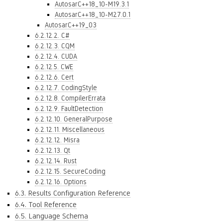
AutosarC++18_10-M19.3.1
AutosarC++18_10-M27.0.1
AutosarC++19_03
6.2.12.2. C#
6.2.12.3. CQM
6.2.12.4. CUDA
6.2.12.5. CWE
6.2.12.6. Cert
6.2.12.7. CodingStyle
6.2.12.8. CompilerErrata
6.2.12.9. FaultDetection
6.2.12.10. GeneralPurpose
6.2.12.11. Miscellaneous
6.2.12.12. Misra
6.2.12.13. Qt
6.2.12.14. Rust
6.2.12.15. SecureCoding
6.2.12.16. Options
6.3. Results Configuration Reference
6.4. Tool Reference
6.5. Language Schema