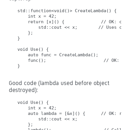
std::function<void()> CreateLambda() {

    int x = 42;

    return [x]() {              // OK: capt
        std::cout << x;        // Uses copy 
    };

}

void Use() {

    auto func = CreateLambda();

    func();                      // OK: x v
Good code (lambda used before object
destroyed):
void Use() {

    int x = 42;

    auto lambda = [&x]() {      // OK: refe
        std::cout << x;

    };
