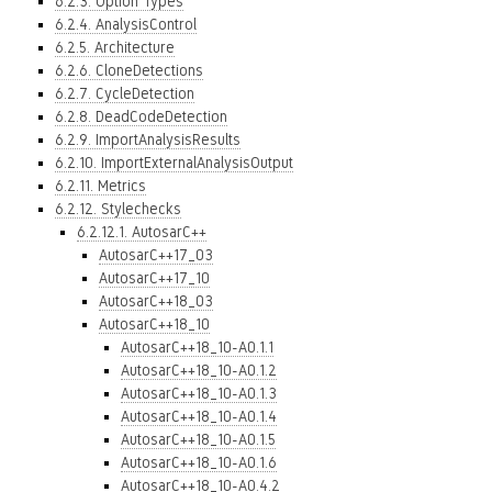
6.2.3. Option Types
6.2.4. AnalysisControl
6.2.5. Architecture
6.2.6. CloneDetections
6.2.7. CycleDetection
6.2.8. DeadCodeDetection
6.2.9. ImportAnalysisResults
6.2.10. ImportExternalAnalysisOutput
6.2.11. Metrics
6.2.12. Stylechecks
6.2.12.1. AutosarC++
AutosarC++17_03
AutosarC++17_10
AutosarC++18_03
AutosarC++18_10
AutosarC++18_10-A0.1.1
AutosarC++18_10-A0.1.2
AutosarC++18_10-A0.1.3
AutosarC++18_10-A0.1.4
AutosarC++18_10-A0.1.5
AutosarC++18_10-A0.1.6
AutosarC++18_10-A0.4.2