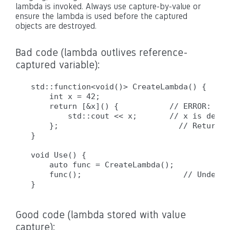
lambda is invoked. Always use capture-by-value or
ensure the lambda is used before the captured
objects are destroyed.
Bad code (lambda outlives reference-
captured variable):
std::function<void()> CreateLambda() {

    int x = 42;

    return [&x]() {           // ERROR: cap
        std::cout << x;       // x is destr
    };                          // Returnin
}

void Use() {

    auto func = CreateLambda();

    func();                      // Undefin
Good code (lambda stored with value
capture):