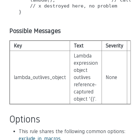
    lambda();                    // Called 
    // x destroyed here, no problem

Possible Messages
Key
Text
Severity
Dis
Lambda
expression
object
lambda_outlives_object
outlives
None
Fals
reference-
captured
object ‘{}’.
Options
This rule shares the following common options:
exclude_in_macros
,