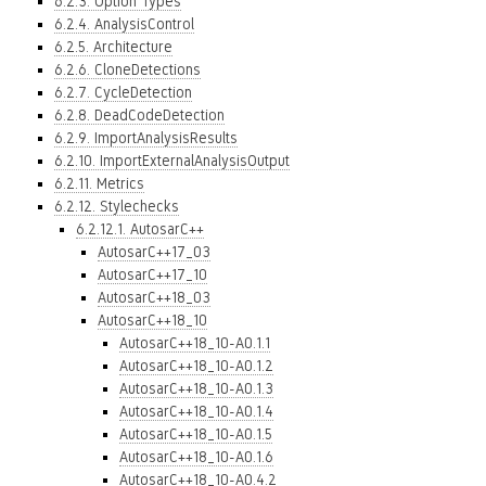
6.2.3. Option Types
6.2.4. AnalysisControl
6.2.5. Architecture
6.2.6. CloneDetections
6.2.7. CycleDetection
6.2.8. DeadCodeDetection
6.2.9. ImportAnalysisResults
6.2.10. ImportExternalAnalysisOutput
6.2.11. Metrics
6.2.12. Stylechecks
6.2.12.1. AutosarC++
AutosarC++17_03
AutosarC++17_10
AutosarC++18_03
AutosarC++18_10
AutosarC++18_10-A0.1.1
AutosarC++18_10-A0.1.2
AutosarC++18_10-A0.1.3
AutosarC++18_10-A0.1.4
AutosarC++18_10-A0.1.5
AutosarC++18_10-A0.1.6
AutosarC++18_10-A0.4.2