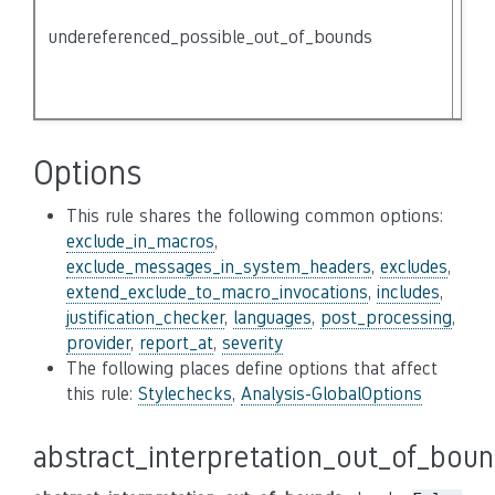
the
undereferenced_possible_out_of_bounds
the
not
der
Options
This rule shares the following common options:
exclude_in_macros
,
exclude_messages_in_system_headers
,
excludes
,
extend_exclude_to_macro_invocations
,
includes
,
justification_checker
,
languages
,
post_processing
,
provider
,
report_at
,
severity
The following places define options that affect
this rule:
Stylechecks
,
Analysis-GlobalOptions
abstract_interpretation_out_of_bou