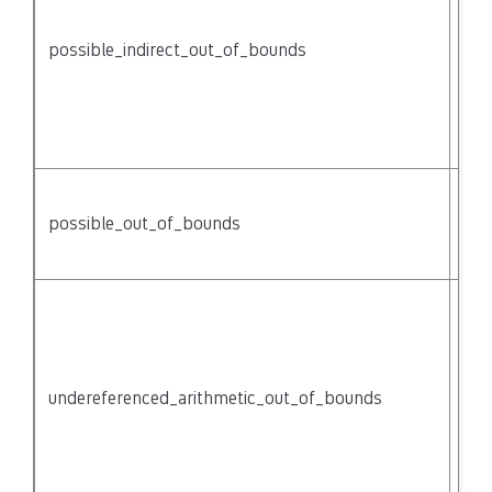
thr
possible_indirect_out_of_bounds
{no
mig
of 
acc
{na
Acc
arr
possible_out_of_bounds
be 
bo
Poi
ari
{no
mig
undereferenced_arithmetic_out_of_bounds
poi
pas
of 
(bu