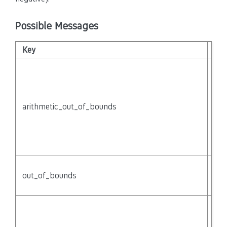
Possible Messages
Key
Tex
Poi
ari
{no
mig
arithmetic_out_of_bounds
poi
out
bou
{na
Acc
out_of_bounds
arr
of 
Poi
indi
acc