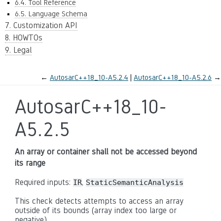
6.4. Tool Reference
6.5. Language Schema
7. Customization API
8. HOWTOs
9. Legal
←
AutosarC++18_10-A5.2.4
AutosarC++18_10-A5.2.6
→
AutosarC++18_10-
A5.2.5
An array or container shall not be accessed beyond
its range
Required inputs:
,
IR
StaticSemanticAnalysis
This check detects attempts to access an array
outside of its bounds (array index too large or
negative).