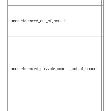
der
Acc
pas
undereferenced_out_of_bounds
of 
(bu
der
Poi
indi
acc
thr
{no
undereferenced_possible_indirect_out_of_bounds
mig
pas
acc
{na
not
der
Acc
be 