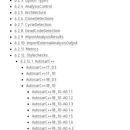
6.2.3. Option Types
6.2.4. AnalysisControl
6.2.5. Architecture
6.2.6. CloneDetections
6.2.7. CycleDetection
6.2.8. DeadCodeDetection
6.2.9. ImportAnalysisResults
6.2.10. ImportExternalAnalysisOutput
6.2.11. Metrics
6.2.12. Stylechecks
6.2.12.1. AutosarC++
AutosarC++17_03
AutosarC++17_10
AutosarC++18_03
AutosarC++18_10
AutosarC++18_10-A0.1.1
AutosarC++18_10-A0.1.2
AutosarC++18_10-A0.1.3
AutosarC++18_10-A0.1.4
AutosarC++18_10-A0.1.5
AutosarC++18_10-A0.1.6
AutosarC++18_10-A0.4.2