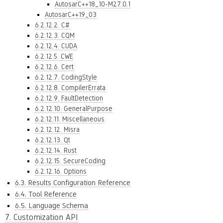
AutosarC++18_10-M27.0.1
AutosarC++19_03
6.2.12.2. C#
6.2.12.3. CQM
6.2.12.4. CUDA
6.2.12.5. CWE
6.2.12.6. Cert
6.2.12.7. CodingStyle
6.2.12.8. CompilerErrata
6.2.12.9. FaultDetection
6.2.12.10. GeneralPurpose
6.2.12.11. Miscellaneous
6.2.12.12. Misra
6.2.12.13. Qt
6.2.12.14. Rust
6.2.12.15. SecureCoding
6.2.12.16. Options
6.3. Results Configuration Reference
6.4. Tool Reference
6.5. Language Schema
7. Customization API