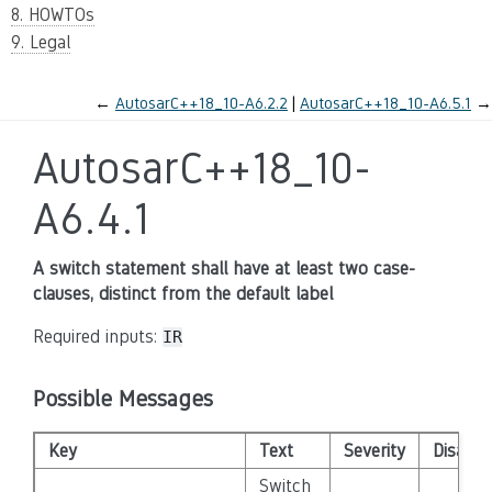
8. HOWTOs
9. Legal
←
AutosarC++18_10-A6.2.2
AutosarC++18_10-A6.5.1
→
AutosarC++18_10-
A6.4.1
A switch statement shall have at least two case-
clauses, distinct from the default label
Required inputs:
IR
Possible Messages
Key
Text
Severity
Disable
Switch