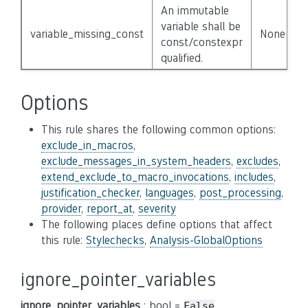
An immutable
variable shall be
variable_missing_const
None
const/constexpr
qualified.
Options
This rule shares the following common options:
exclude_in_macros
,
exclude_messages_in_system_headers
,
excludes
,
extend_exclude_to_macro_invocations
,
includes
,
justification_checker
,
languages
,
post_processing
,
provider
,
report_at
,
severity
The following places define options that affect
this rule:
Stylechecks
,
Analysis-GlobalOptions
ignore_pointer_variables
ignore_pointer_variables
: bool =
False