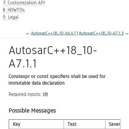
7. Customization API
8. HOWTOs
9. Legal
←
AutosarC++18_10-A6.6.1
AutosarC++18_10-A7.1.3
→
AutosarC++18_10-
A7.1.1
Constexpr or const specifiers shall be used for
immutable data declaration
Required inputs:
IR
Possible Messages
Key
Text
Severity