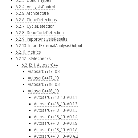
6.2.3. Option Types
6.2.4. AnalysisControl
6.2.5. Architecture
6.2.6. CloneDetections
6.2.7. CycleDetection
6.2.8. DeadCodeDetection
6.2.9. ImportAnalysisResults
6.2.10. ImportExternalAnalysisOutput
6.2.11. Metrics
6.2.12. Stylechecks
6.2.12.1. AutosarC++
AutosarC++17_03
AutosarC++17_10
AutosarC++18_03
AutosarC++18_10
AutosarC++18_10-A0.1.1
AutosarC++18_10-A0.1.2
AutosarC++18_10-A0.1.3
AutosarC++18_10-A0.1.4
AutosarC++18_10-A0.1.5
AutosarC++18_10-A0.1.6
AutosarC++18_10-A0.4.2