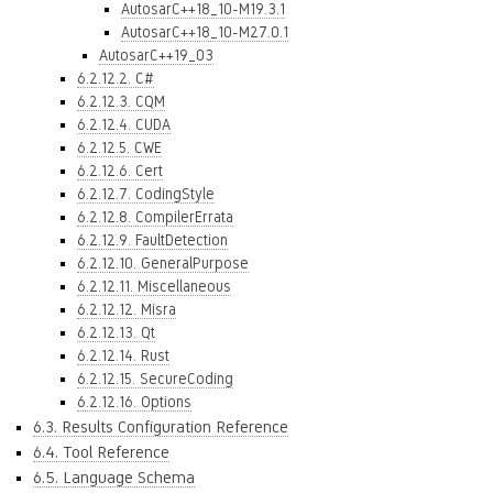
AutosarC++18_10-M19.3.1
AutosarC++18_10-M27.0.1
AutosarC++19_03
6.2.12.2. C#
6.2.12.3. CQM
6.2.12.4. CUDA
6.2.12.5. CWE
6.2.12.6. Cert
6.2.12.7. CodingStyle
6.2.12.8. CompilerErrata
6.2.12.9. FaultDetection
6.2.12.10. GeneralPurpose
6.2.12.11. Miscellaneous
6.2.12.12. Misra
6.2.12.13. Qt
6.2.12.14. Rust
6.2.12.15. SecureCoding
6.2.12.16. Options
6.3. Results Configuration Reference
6.4. Tool Reference
6.5. Language Schema