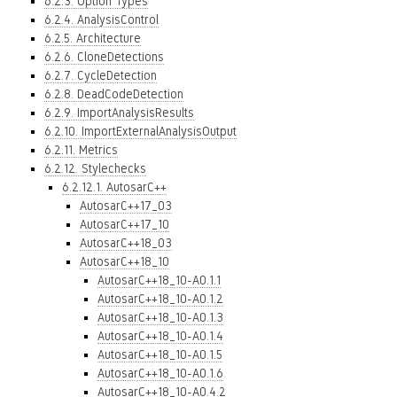
6.2.3. Option Types
6.2.4. AnalysisControl
6.2.5. Architecture
6.2.6. CloneDetections
6.2.7. CycleDetection
6.2.8. DeadCodeDetection
6.2.9. ImportAnalysisResults
6.2.10. ImportExternalAnalysisOutput
6.2.11. Metrics
6.2.12. Stylechecks
6.2.12.1. AutosarC++
AutosarC++17_03
AutosarC++17_10
AutosarC++18_03
AutosarC++18_10
AutosarC++18_10-A0.1.1
AutosarC++18_10-A0.1.2
AutosarC++18_10-A0.1.3
AutosarC++18_10-A0.1.4
AutosarC++18_10-A0.1.5
AutosarC++18_10-A0.1.6
AutosarC++18_10-A0.4.2