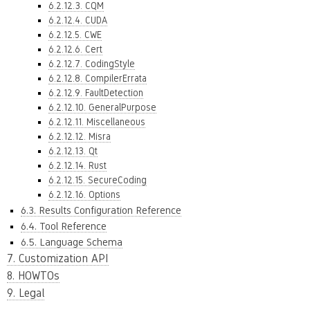
6.2.12.3. CQM
6.2.12.4. CUDA
6.2.12.5. CWE
6.2.12.6. Cert
6.2.12.7. CodingStyle
6.2.12.8. CompilerErrata
6.2.12.9. FaultDetection
6.2.12.10. GeneralPurpose
6.2.12.11. Miscellaneous
6.2.12.12. Misra
6.2.12.13. Qt
6.2.12.14. Rust
6.2.12.15. SecureCoding
6.2.12.16. Options
6.3. Results Configuration Reference
6.4. Tool Reference
6.5. Language Schema
7. Customization API
8. HOWTOs
9. Legal