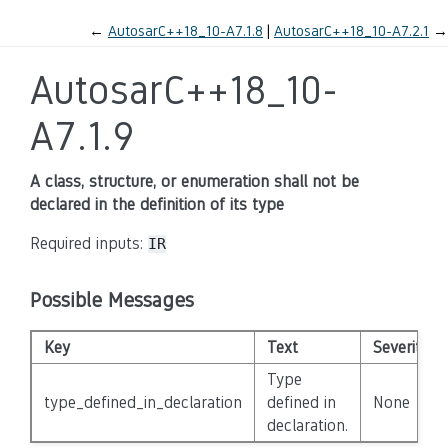
←
AutosarC++18_10-A7.1.8
AutosarC++18_10-A7.2.1
→
AutosarC++18_10-
A7.1.9
A class, structure, or enumeration shall not be
declared in the definition of its type
Required inputs:
IR
Possible Messages
Key
Text
Severity
Type
type_defined_in_declaration
defined in
None
declaration.