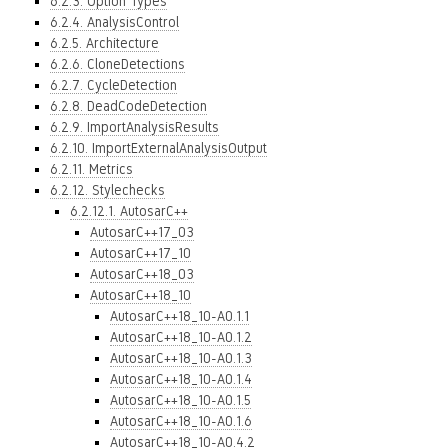
6.2.3. Option Types
6.2.4. AnalysisControl
6.2.5. Architecture
6.2.6. CloneDetections
6.2.7. CycleDetection
6.2.8. DeadCodeDetection
6.2.9. ImportAnalysisResults
6.2.10. ImportExternalAnalysisOutput
6.2.11. Metrics
6.2.12. Stylechecks
6.2.12.1. AutosarC++
AutosarC++17_03
AutosarC++17_10
AutosarC++18_03
AutosarC++18_10
AutosarC++18_10-A0.1.1
AutosarC++18_10-A0.1.2
AutosarC++18_10-A0.1.3
AutosarC++18_10-A0.1.4
AutosarC++18_10-A0.1.5
AutosarC++18_10-A0.1.6
AutosarC++18_10-A0.4.2