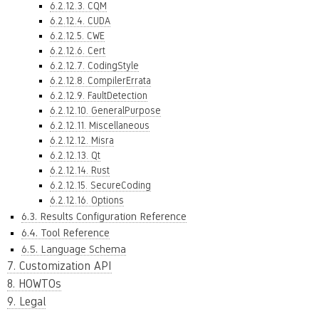
6.2.12.3. CQM
6.2.12.4. CUDA
6.2.12.5. CWE
6.2.12.6. Cert
6.2.12.7. CodingStyle
6.2.12.8. CompilerErrata
6.2.12.9. FaultDetection
6.2.12.10. GeneralPurpose
6.2.12.11. Miscellaneous
6.2.12.12. Misra
6.2.12.13. Qt
6.2.12.14. Rust
6.2.12.15. SecureCoding
6.2.12.16. Options
6.3. Results Configuration Reference
6.4. Tool Reference
6.5. Language Schema
7. Customization API
8. HOWTOs
9. Legal