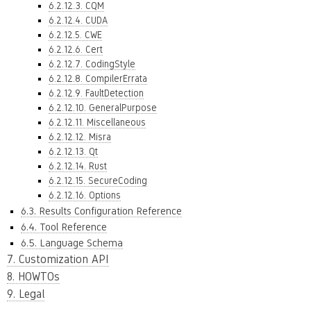
6.2.12.3. CQM
6.2.12.4. CUDA
6.2.12.5. CWE
6.2.12.6. Cert
6.2.12.7. CodingStyle
6.2.12.8. CompilerErrata
6.2.12.9. FaultDetection
6.2.12.10. GeneralPurpose
6.2.12.11. Miscellaneous
6.2.12.12. Misra
6.2.12.13. Qt
6.2.12.14. Rust
6.2.12.15. SecureCoding
6.2.12.16. Options
6.3. Results Configuration Reference
6.4. Tool Reference
6.5. Language Schema
7. Customization API
8. HOWTOs
9. Legal