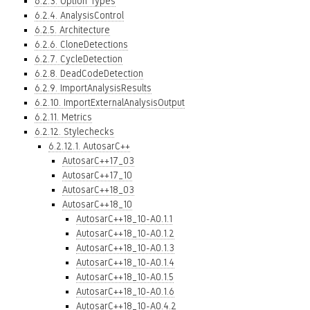
6.2.3. Option Types
6.2.4. AnalysisControl
6.2.5. Architecture
6.2.6. CloneDetections
6.2.7. CycleDetection
6.2.8. DeadCodeDetection
6.2.9. ImportAnalysisResults
6.2.10. ImportExternalAnalysisOutput
6.2.11. Metrics
6.2.12. Stylechecks
6.2.12.1. AutosarC++
AutosarC++17_03
AutosarC++17_10
AutosarC++18_03
AutosarC++18_10
AutosarC++18_10-A0.1.1
AutosarC++18_10-A0.1.2
AutosarC++18_10-A0.1.3
AutosarC++18_10-A0.1.4
AutosarC++18_10-A0.1.5
AutosarC++18_10-A0.1.6
AutosarC++18_10-A0.4.2