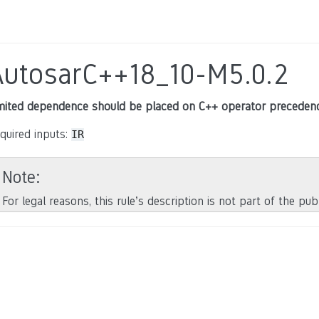
AutosarC++18_10-M5.0.2
mited dependence should be placed on C++ operator precedenc
quired inputs:
IR
Note
For legal reasons, this rule’s description is not part of the pu