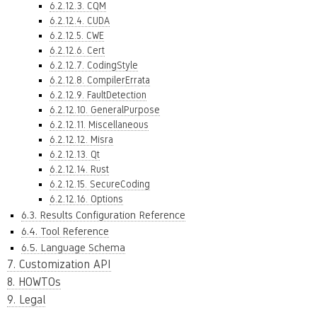
6.2.12.3. CQM
6.2.12.4. CUDA
6.2.12.5. CWE
6.2.12.6. Cert
6.2.12.7. CodingStyle
6.2.12.8. CompilerErrata
6.2.12.9. FaultDetection
6.2.12.10. GeneralPurpose
6.2.12.11. Miscellaneous
6.2.12.12. Misra
6.2.12.13. Qt
6.2.12.14. Rust
6.2.12.15. SecureCoding
6.2.12.16. Options
6.3. Results Configuration Reference
6.4. Tool Reference
6.5. Language Schema
7. Customization API
8. HOWTOs
9. Legal