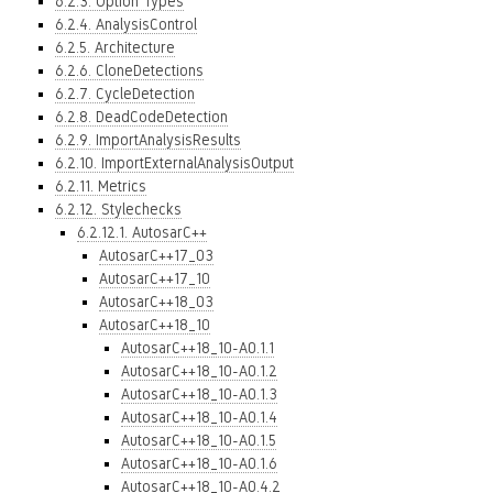
6.2.3. Option Types
6.2.4. AnalysisControl
6.2.5. Architecture
6.2.6. CloneDetections
6.2.7. CycleDetection
6.2.8. DeadCodeDetection
6.2.9. ImportAnalysisResults
6.2.10. ImportExternalAnalysisOutput
6.2.11. Metrics
6.2.12. Stylechecks
6.2.12.1. AutosarC++
AutosarC++17_03
AutosarC++17_10
AutosarC++18_03
AutosarC++18_10
AutosarC++18_10-A0.1.1
AutosarC++18_10-A0.1.2
AutosarC++18_10-A0.1.3
AutosarC++18_10-A0.1.4
AutosarC++18_10-A0.1.5
AutosarC++18_10-A0.1.6
AutosarC++18_10-A0.4.2