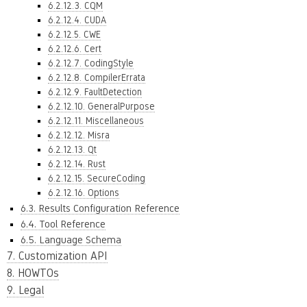
6.2.12.3. CQM
6.2.12.4. CUDA
6.2.12.5. CWE
6.2.12.6. Cert
6.2.12.7. CodingStyle
6.2.12.8. CompilerErrata
6.2.12.9. FaultDetection
6.2.12.10. GeneralPurpose
6.2.12.11. Miscellaneous
6.2.12.12. Misra
6.2.12.13. Qt
6.2.12.14. Rust
6.2.12.15. SecureCoding
6.2.12.16. Options
6.3. Results Configuration Reference
6.4. Tool Reference
6.5. Language Schema
7. Customization API
8. HOWTOs
9. Legal