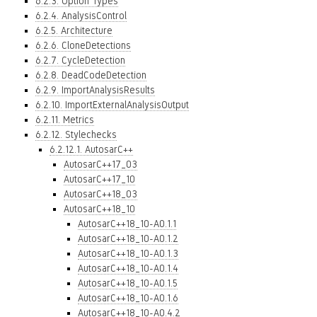
6.2.3. Option Types
6.2.4. AnalysisControl
6.2.5. Architecture
6.2.6. CloneDetections
6.2.7. CycleDetection
6.2.8. DeadCodeDetection
6.2.9. ImportAnalysisResults
6.2.10. ImportExternalAnalysisOutput
6.2.11. Metrics
6.2.12. Stylechecks
6.2.12.1. AutosarC++
AutosarC++17_03
AutosarC++17_10
AutosarC++18_03
AutosarC++18_10
AutosarC++18_10-A0.1.1
AutosarC++18_10-A0.1.2
AutosarC++18_10-A0.1.3
AutosarC++18_10-A0.1.4
AutosarC++18_10-A0.1.5
AutosarC++18_10-A0.1.6
AutosarC++18_10-A0.4.2