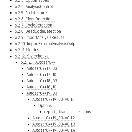
6.2.3. Option Types
6.2.4. AnalysisControl
6.2.5. Architecture
6.2.6. CloneDetections
6.2.7. CycleDetection
6.2.8. DeadCodeDetection
6.2.9. ImportAnalysisResults
6.2.10. ImportExternalAnalysisOutput
6.2.11. Metrics
6.2.12. Stylechecks
6.2.12.1. AutosarC++
AutosarC++17_03
AutosarC++17_10
AutosarC++18_03
AutosarC++18_10
AutosarC++19_03
AutosarC++19_03-A0.1.1
Options
report_dead_initializations
AutosarC++19_03-A0.1.2
AutosarC++19_03-A0.1.3
AutosarC++19_03-A0.1.4