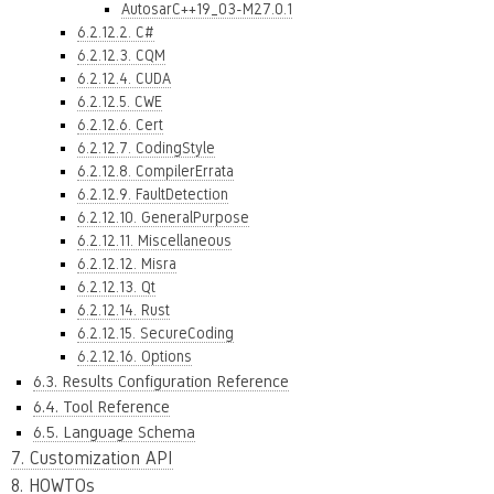
AutosarC++19_03-M27.0.1
6.2.12.2. C#
6.2.12.3. CQM
6.2.12.4. CUDA
6.2.12.5. CWE
6.2.12.6. Cert
6.2.12.7. CodingStyle
6.2.12.8. CompilerErrata
6.2.12.9. FaultDetection
6.2.12.10. GeneralPurpose
6.2.12.11. Miscellaneous
6.2.12.12. Misra
6.2.12.13. Qt
6.2.12.14. Rust
6.2.12.15. SecureCoding
6.2.12.16. Options
6.3. Results Configuration Reference
6.4. Tool Reference
6.5. Language Schema
7. Customization API
8. HOWTOs