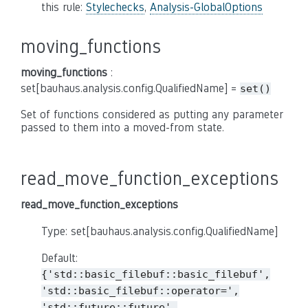
this rule:
Stylechecks
,
Analysis-GlobalOptions
moving_functions
moving_functions
:
set[bauhaus.analysis.config.QualifiedName] =
set()
Set of functions considered as putting any parameter
passed to them into a moved-from state.
read_move_function_exceptions
read_move_function_exceptions
Type: set[bauhaus.analysis.config.QualifiedName]
Default:
{'std::basic_filebuf::basic_filebuf',
'std::basic_filebuf::operator=',
'std::future::future',