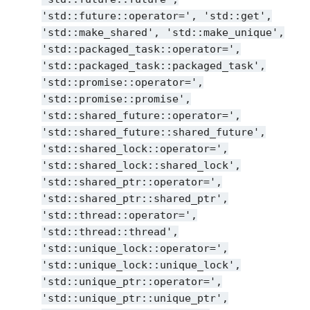
'std::future::operator=',
'std::get',
'std::make_shared',
'std::make_unique',
'std::packaged_task::operator=',
'std::packaged_task::packaged_task',
'std::promise::operator=',
'std::promise::promise',
'std::shared_future::operator=',
'std::shared_future::shared_future',
'std::shared_lock::operator=',
'std::shared_lock::shared_lock',
'std::shared_ptr::operator=',
'std::shared_ptr::shared_ptr',
'std::thread::operator=',
'std::thread::thread',
'std::unique_lock::operator=',
'std::unique_lock::unique_lock',
'std::unique_ptr::operator=',
'std::unique_ptr::unique_ptr',