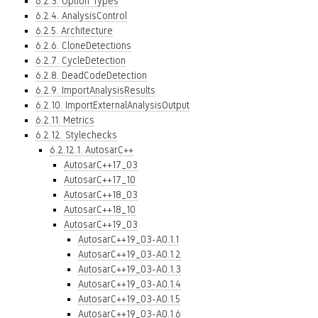
6.2.3. Option Types
6.2.4. AnalysisControl
6.2.5. Architecture
6.2.6. CloneDetections
6.2.7. CycleDetection
6.2.8. DeadCodeDetection
6.2.9. ImportAnalysisResults
6.2.10. ImportExternalAnalysisOutput
6.2.11. Metrics
6.2.12. Stylechecks
6.2.12.1. AutosarC++
AutosarC++17_03
AutosarC++17_10
AutosarC++18_03
AutosarC++18_10
AutosarC++19_03
AutosarC++19_03-A0.1.1
AutosarC++19_03-A0.1.2
AutosarC++19_03-A0.1.3
AutosarC++19_03-A0.1.4
AutosarC++19_03-A0.1.5
AutosarC++19_03-A0.1.6