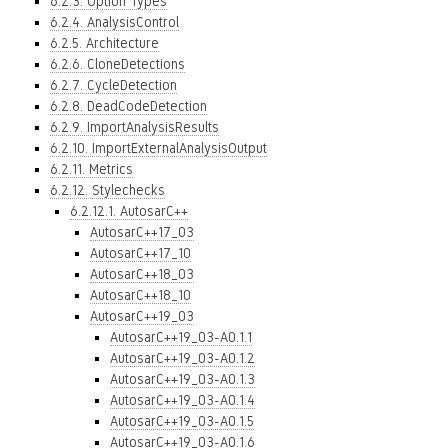
6.2.3. Option Types
6.2.4. AnalysisControl
6.2.5. Architecture
6.2.6. CloneDetections
6.2.7. CycleDetection
6.2.8. DeadCodeDetection
6.2.9. ImportAnalysisResults
6.2.10. ImportExternalAnalysisOutput
6.2.11. Metrics
6.2.12. Stylechecks
6.2.12.1. AutosarC++
AutosarC++17_03
AutosarC++17_10
AutosarC++18_03
AutosarC++18_10
AutosarC++19_03
AutosarC++19_03-A0.1.1
AutosarC++19_03-A0.1.2
AutosarC++19_03-A0.1.3
AutosarC++19_03-A0.1.4
AutosarC++19_03-A0.1.5
AutosarC++19_03-A0.1.6