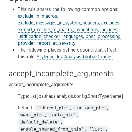
This rule shares the following common options:
exclude_in_macros
,
exclude_messages_in_system_headers
,
excludes
,
extend_exclude_to_macro_invocations
,
includes
,
justification_checker
,
languages
,
post_processing
,
provider
,
report_at
,
severity
The following places define options that affect
this rule:
Stylechecks
,
Analysis-GlobalOptions
accept_incomplete_arguments
accept_incomplete_arguments
Type: list[bauhaus.analysis.config.ShortTypeName]
Default:
['shared_ptr',
'unique_ptr',
'weak_ptr',
'auto_ptr',
'default_delete',
'enable_shared_from_this',
'list',