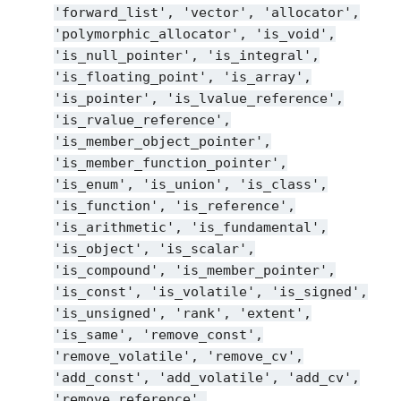
'forward_list',
'vector',
'allocator',
'polymorphic_allocator',
'is_void',
'is_null_pointer',
'is_integral',
'is_floating_point',
'is_array',
'is_pointer',
'is_lvalue_reference',
'is_rvalue_reference',
'is_member_object_pointer',
'is_member_function_pointer',
'is_enum',
'is_union',
'is_class',
'is_function',
'is_reference',
'is_arithmetic',
'is_fundamental',
'is_object',
'is_scalar',
'is_compound',
'is_member_pointer',
'is_const',
'is_volatile',
'is_signed',
'is_unsigned',
'rank',
'extent',
'is_same',
'remove_const',
'remove_volatile',
'remove_cv',
'add_const',
'add_volatile',
'add_cv',
'remove_reference',