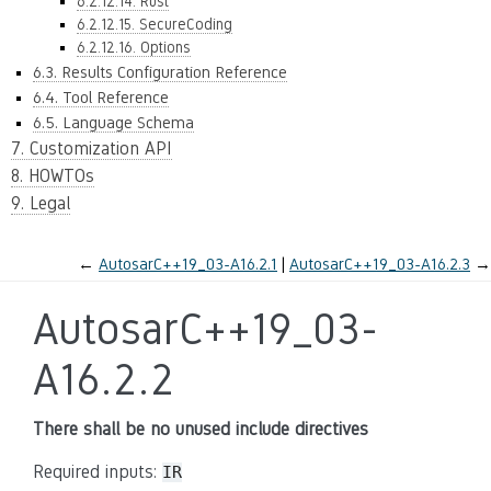
6.2.12.14. Rust
6.2.12.15. SecureCoding
6.2.12.16. Options
6.3. Results Configuration Reference
6.4. Tool Reference
6.5. Language Schema
7. Customization API
8. HOWTOs
9. Legal
←
AutosarC++19_03-A16.2.1
AutosarC++19_03-A16.2.3
→
AutosarC++19_03-
A16.2.2
There shall be no unused include directives
Required inputs:
IR