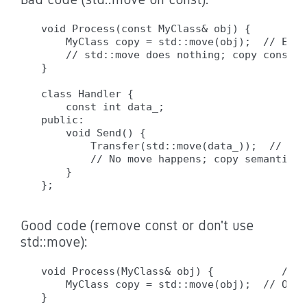
void Process(const MyClass& obj) {

    MyClass copy = std::move(obj);  // ERRO
    // std::move does nothing; copy constru
}

class Handler {

    const int data_;

public:

    void Send() {

        Transfer(std::move(data_));  // ERR
        // No move happens; copy semantics 
    }

Good code (remove const or don't use
std::move):
void Process(MyClass& obj) {           // N
    MyClass copy = std::move(obj);  // OK: 
}
