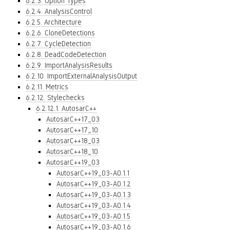
6.2.3. Option Types
6.2.4. AnalysisControl
6.2.5. Architecture
6.2.6. CloneDetections
6.2.7. CycleDetection
6.2.8. DeadCodeDetection
6.2.9. ImportAnalysisResults
6.2.10. ImportExternalAnalysisOutput
6.2.11. Metrics
6.2.12. Stylechecks
6.2.12.1. AutosarC++
AutosarC++17_03
AutosarC++17_10
AutosarC++18_03
AutosarC++18_10
AutosarC++19_03
AutosarC++19_03-A0.1.1
AutosarC++19_03-A0.1.2
AutosarC++19_03-A0.1.3
AutosarC++19_03-A0.1.4
AutosarC++19_03-A0.1.5
AutosarC++19_03-A0.1.6