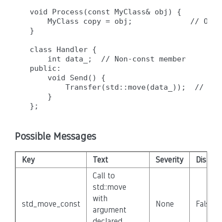
void Process(const MyClass& obj) {

    MyClass copy = obj;             // OK: 
}

class Handler {

    int data_;  // Non-const member

public:

    void Send() {

        Transfer(std::move(data_));  // OK:
    }

Possible Messages
Key
Text
Severity
Disable
Call to
std::move
with
std_move_const
None
False
argument
declared