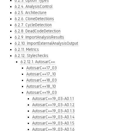
6.2.3. Option Types
6.2.4. AnalysisControl
6.2.5. Architecture
6.2.6. CloneDetections
6.2.7. CycleDetection
6.2.8. DeadCodeDetection
6.2.9. ImportAnalysisResults
6.2.10. ImportExternalAnalysisOutput
6.2.11. Metrics
6.2.12. Stylechecks
6.2.12.1. AutosarC++
AutosarC++17_03
AutosarC++17_10
AutosarC++18_03
AutosarC++18_10
AutosarC++19_03
AutosarC++19_03-A0.1.1
AutosarC++19_03-A0.1.2
AutosarC++19_03-A0.1.3
AutosarC++19_03-A0.1.4
AutosarC++19_03-A0.1.5
AutosarC++19_03-A0.1.6