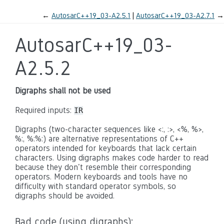
←
AutosarC++19_03-A2.5.1
AutosarC++19_03-A2.7.1
→
AutosarC++19_03-
A2.5.2
Digraphs shall not be used
Required inputs:
IR
Digraphs (two-character sequences like <:, :>, <%, %>,
%:, %:%:) are alternative representations of C++
operators intended for keyboards that lack certain
characters. Using digraphs makes code harder to read
because they don't resemble their corresponding
operators. Modern keyboards and tools have no
difficulty with standard operator symbols, so
digraphs should be avoided.
Bad code (using digraphs):