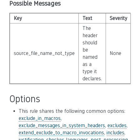
Possible Messages
Key
Text
Severity
Di
The
header
should
be
source_file_name_not_type
None
Fa
named
as a
type it
declares.
Options
This rule shares the following common options:
exclude_in_macros
,
exclude_messages_in_system_headers
,
excludes
,
extend_exclude_to_macro_invocations
,
includes
,
justification_checker
,
languages
,
post_processing
,