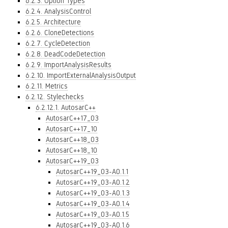
6.2.3. Option Types
6.2.4. AnalysisControl
6.2.5. Architecture
6.2.6. CloneDetections
6.2.7. CycleDetection
6.2.8. DeadCodeDetection
6.2.9. ImportAnalysisResults
6.2.10. ImportExternalAnalysisOutput
6.2.11. Metrics
6.2.12. Stylechecks
6.2.12.1. AutosarC++
AutosarC++17_03
AutosarC++17_10
AutosarC++18_03
AutosarC++18_10
AutosarC++19_03
AutosarC++19_03-A0.1.1
AutosarC++19_03-A0.1.2
AutosarC++19_03-A0.1.3
AutosarC++19_03-A0.1.4
AutosarC++19_03-A0.1.5
AutosarC++19_03-A0.1.6