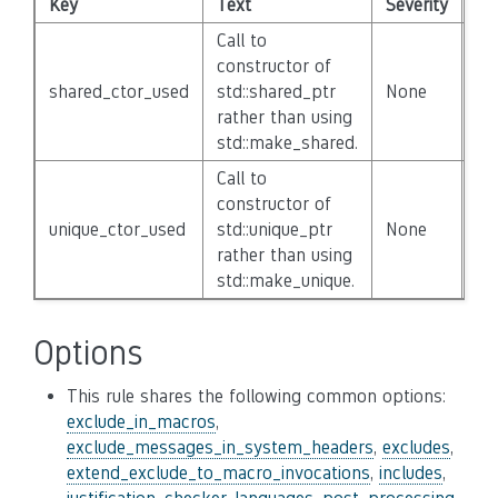
Key
Text
Severity
Di
Call to
constructor of
shared_ctor_used
std::shared_ptr
None
Fa
rather than using
std::make_shared.
Call to
constructor of
unique_ctor_used
std::unique_ptr
None
Fa
rather than using
std::make_unique.
Options
This rule shares the following common options:
exclude_in_macros
,
exclude_messages_in_system_headers
,
excludes
,
extend_exclude_to_macro_invocations
,
includes
,