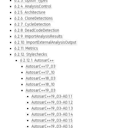
6.2.3. Option Types
6.2.4. AnalysisControl
6.2.5. Architecture
6.2.6. CloneDetections
6.2.7. CycleDetection
6.2.8. DeadCodeDetection
6.2.9. ImportAnalysisResults
6.2.10. ImportExternalAnalysisOutput
6.2.11. Metrics
6.2.12. Stylechecks
6.2.12.1. AutosarC++
AutosarC++17_03
AutosarC++17_10
AutosarC++18_03
AutosarC++18_10
AutosarC++19_03
AutosarC++19_03-A0.1.1
AutosarC++19_03-A0.1.2
AutosarC++19_03-A0.1.3
AutosarC++19_03-A0.1.4
AutosarC++19_03-A0.1.5
AutosarC++19_03-A0.1.6