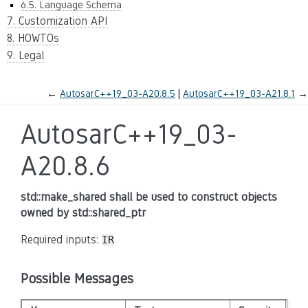
6.5. Language Schema
7. Customization API
8. HOWTOs
9. Legal
←
AutosarC++19_03-A20.8.5
AutosarC++19_03-A21.8.1
→
AutosarC++19_03-
A20.8.6
std::make_shared shall be used to construct objects
owned by std::shared_ptr
Required inputs:
IR
Possible Messages