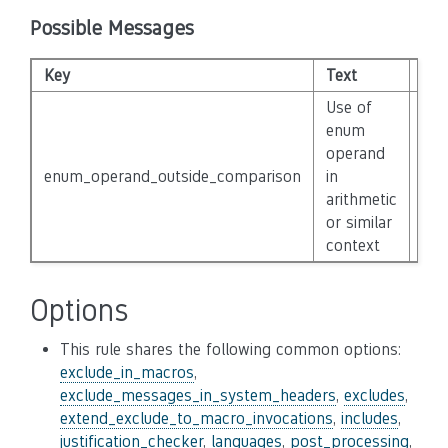
Possible Messages
Key
Text
Sev
Use of
enum
operand
enum_operand_outside_comparison
in
No
arithmetic
or similar
context
Options
This rule shares the following common options:
exclude_in_macros
,
exclude_messages_in_system_headers
,
excludes
,
extend_exclude_to_macro_invocations
,
includes
,
justification_checker
,
languages
,
post_processing
,