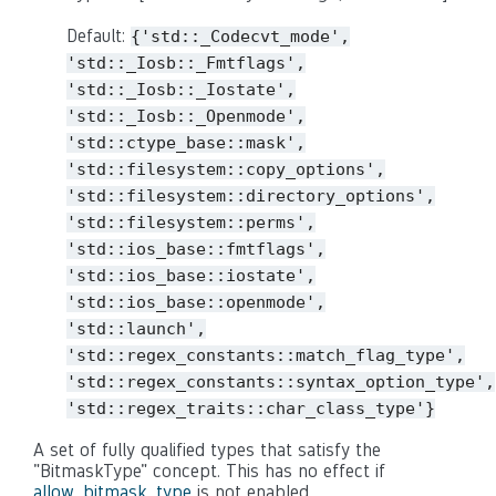
Default:
{'std::_Codecvt_mode',
'std::_Iosb::_Fmtflags',
'std::_Iosb::_Iostate',
'std::_Iosb::_Openmode',
'std::ctype_base::mask',
'std::filesystem::copy_options',
'std::filesystem::directory_options',
'std::filesystem::perms',
'std::ios_base::fmtflags',
'std::ios_base::iostate',
'std::ios_base::openmode',
'std::launch',
'std::regex_constants::match_flag_type',
'std::regex_constants::syntax_option_type',
'std::regex_traits::char_class_type'}
A set of fully qualified types that satisfy the
"BitmaskType" concept. This has no effect if
allow_bitmask_type
is not enabled.