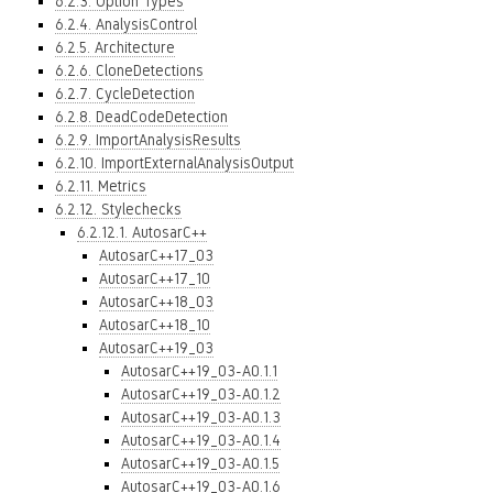
6.2.3. Option Types
6.2.4. AnalysisControl
6.2.5. Architecture
6.2.6. CloneDetections
6.2.7. CycleDetection
6.2.8. DeadCodeDetection
6.2.9. ImportAnalysisResults
6.2.10. ImportExternalAnalysisOutput
6.2.11. Metrics
6.2.12. Stylechecks
6.2.12.1. AutosarC++
AutosarC++17_03
AutosarC++17_10
AutosarC++18_03
AutosarC++18_10
AutosarC++19_03
AutosarC++19_03-A0.1.1
AutosarC++19_03-A0.1.2
AutosarC++19_03-A0.1.3
AutosarC++19_03-A0.1.4
AutosarC++19_03-A0.1.5
AutosarC++19_03-A0.1.6