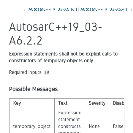
←
AutosarC++19_03-A5.16.1
AutosarC++19_03-A6.4.1
→
AutosarC++19_03-
A6.2.2
Expression statements shall not be explicit calls to
constructors of temporary objects only
Required inputs:
IR
Possible Messages
Key
Text
Severity
Disabled
Expression
statement
temporary_object
constructs
None
False