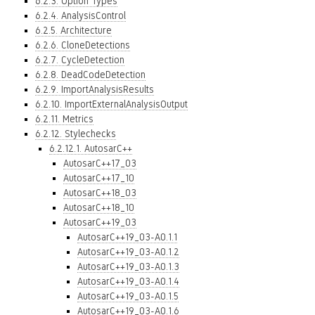
6.2.3. Option Types
6.2.4. AnalysisControl
6.2.5. Architecture
6.2.6. CloneDetections
6.2.7. CycleDetection
6.2.8. DeadCodeDetection
6.2.9. ImportAnalysisResults
6.2.10. ImportExternalAnalysisOutput
6.2.11. Metrics
6.2.12. Stylechecks
6.2.12.1. AutosarC++
AutosarC++17_03
AutosarC++17_10
AutosarC++18_03
AutosarC++18_10
AutosarC++19_03
AutosarC++19_03-A0.1.1
AutosarC++19_03-A0.1.2
AutosarC++19_03-A0.1.3
AutosarC++19_03-A0.1.4
AutosarC++19_03-A0.1.5
AutosarC++19_03-A0.1.6