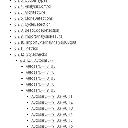
6.2.3. Option Types
6.2.4. AnalysisControl
6.2.5. Architecture
6.2.6. CloneDetections
6.2.7. CycleDetection
6.2.8. DeadCodeDetection
6.2.9. ImportAnalysisResults
6.2.10. ImportExternalAnalysisOutput
6.2.11. Metrics
6.2.12. Stylechecks
6.2.12.1. AutosarC++
AutosarC++17_03
AutosarC++17_10
AutosarC++18_03
AutosarC++18_10
AutosarC++19_03
AutosarC++19_03-A0.1.1
AutosarC++19_03-A0.1.2
AutosarC++19_03-A0.1.3
AutosarC++19_03-A0.1.4
AutosarC++19_03-A0.1.5
AutosarC++19_03-A0.1.6