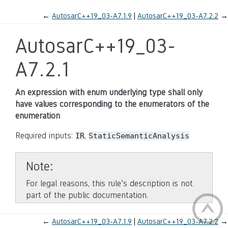
←
AutosarC++19_03-A7.1.9
AutosarC++19_03-A7.2.2
→
AutosarC++19_03-
A7.2.1
An expression with enum underlying type shall only
have values corresponding to the enumerators of the
enumeration
Required inputs:
,
IR
StaticSemanticAnalysis
Note
For legal reasons, this rule’s description is not
part of the public documentation.
←
AutosarC++19_03-A7.1.9
AutosarC++19_03-A7.2.2
→