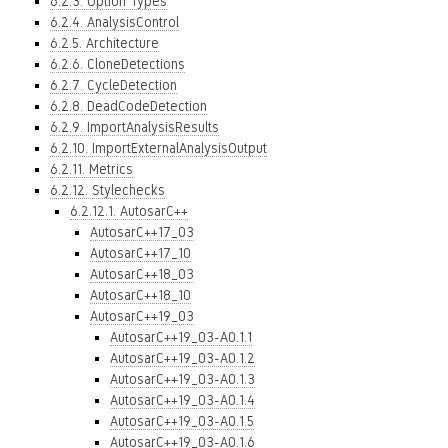
6.2.3. Option Types
6.2.4. AnalysisControl
6.2.5. Architecture
6.2.6. CloneDetections
6.2.7. CycleDetection
6.2.8. DeadCodeDetection
6.2.9. ImportAnalysisResults
6.2.10. ImportExternalAnalysisOutput
6.2.11. Metrics
6.2.12. Stylechecks
6.2.12.1. AutosarC++
AutosarC++17_03
AutosarC++17_10
AutosarC++18_03
AutosarC++18_10
AutosarC++19_03
AutosarC++19_03-A0.1.1
AutosarC++19_03-A0.1.2
AutosarC++19_03-A0.1.3
AutosarC++19_03-A0.1.4
AutosarC++19_03-A0.1.5
AutosarC++19_03-A0.1.6