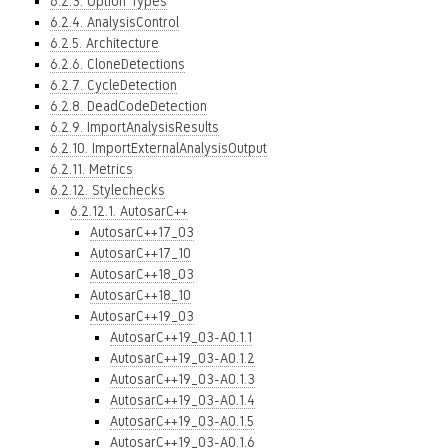
6.2.3. Option Types
6.2.4. AnalysisControl
6.2.5. Architecture
6.2.6. CloneDetections
6.2.7. CycleDetection
6.2.8. DeadCodeDetection
6.2.9. ImportAnalysisResults
6.2.10. ImportExternalAnalysisOutput
6.2.11. Metrics
6.2.12. Stylechecks
6.2.12.1. AutosarC++
AutosarC++17_03
AutosarC++17_10
AutosarC++18_03
AutosarC++18_10
AutosarC++19_03
AutosarC++19_03-A0.1.1
AutosarC++19_03-A0.1.2
AutosarC++19_03-A0.1.3
AutosarC++19_03-A0.1.4
AutosarC++19_03-A0.1.5
AutosarC++19_03-A0.1.6