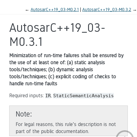
←
AutosarC++19_03-M0.2.1
AutosarC++19_03-M0.3.2
→
AutosarC++19_03-
M0.3.1
Minimization of run-time failures shall be ensured by
the use of at least one of: (a) static analysis
tools/techniques; (b) dynamic analysis
tools/techniques; (c) explicit coding of checks to
handle run-time faults
Required inputs:
,
IR
StaticSemanticAnalysis
Note
For legal reasons, this rule’s description is not
part of the public documentation.