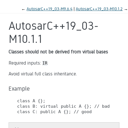
←
AutosarC++19_03-M9.6.4
AutosarC++19_03-M10.1.2
→
AutosarC++19_03-
M10.1.1
Classes should not be derived from virtual bases
Required inputs:
IR
Avoid virtual full class inheritance.
Example
class A {};

class B: virtual public A {}; // bad
