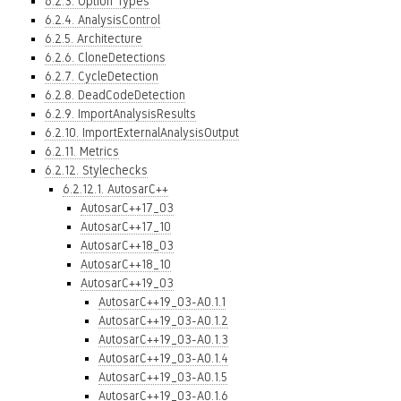
6.2.3. Option Types
6.2.4. AnalysisControl
6.2.5. Architecture
6.2.6. CloneDetections
6.2.7. CycleDetection
6.2.8. DeadCodeDetection
6.2.9. ImportAnalysisResults
6.2.10. ImportExternalAnalysisOutput
6.2.11. Metrics
6.2.12. Stylechecks
6.2.12.1. AutosarC++
AutosarC++17_03
AutosarC++17_10
AutosarC++18_03
AutosarC++18_10
AutosarC++19_03
AutosarC++19_03-A0.1.1
AutosarC++19_03-A0.1.2
AutosarC++19_03-A0.1.3
AutosarC++19_03-A0.1.4
AutosarC++19_03-A0.1.5
AutosarC++19_03-A0.1.6