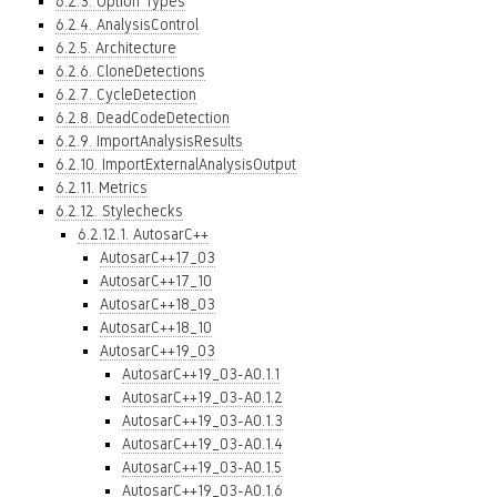
6.2.3. Option Types
6.2.4. AnalysisControl
6.2.5. Architecture
6.2.6. CloneDetections
6.2.7. CycleDetection
6.2.8. DeadCodeDetection
6.2.9. ImportAnalysisResults
6.2.10. ImportExternalAnalysisOutput
6.2.11. Metrics
6.2.12. Stylechecks
6.2.12.1. AutosarC++
AutosarC++17_03
AutosarC++17_10
AutosarC++18_03
AutosarC++18_10
AutosarC++19_03
AutosarC++19_03-A0.1.1
AutosarC++19_03-A0.1.2
AutosarC++19_03-A0.1.3
AutosarC++19_03-A0.1.4
AutosarC++19_03-A0.1.5
AutosarC++19_03-A0.1.6