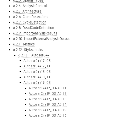
6.2.3. Option Types
6.2.4. AnalysisControl
6.2.5. Architecture
6.2.6. CloneDetections
6.2.7. CycleDetection
6.2.8. DeadCodeDetection
6.2.9. ImportAnalysisResults
6.2.10. ImportExternalAnalysisOutput
6.2.11. Metrics
6.2.12. Stylechecks
6.2.12.1. AutosarC++
AutosarC++17_03
AutosarC++17_10
AutosarC++18_03
AutosarC++18_10
AutosarC++19_03
AutosarC++19_03-A0.1.1
AutosarC++19_03-A0.1.2
AutosarC++19_03-A0.1.3
AutosarC++19_03-A0.1.4
AutosarC++19_03-A0.1.5
AutosarC++19_03-A0.1.6