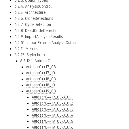
6.2.3. Option Types
6.2.4. AnalysisControl
6.2.5. Architecture
6.2.6. CloneDetections
6.2.7. CycleDetection
6.2.8. DeadCodeDetection
6.2.9. ImportAnalysisResults
6.2.10. ImportExternalAnalysisOutput
6.2.11. Metrics
6.2.12. Stylechecks
6.2.12.1. AutosarC++
AutosarC++17_03
AutosarC++17_10
AutosarC++18_03
AutosarC++18_10
AutosarC++19_03
AutosarC++19_03-A0.1.1
AutosarC++19_03-A0.1.2
AutosarC++19_03-A0.1.3
AutosarC++19_03-A0.1.4
AutosarC++19_03-A0.1.5
AutosarC++19_03-A0.1.6