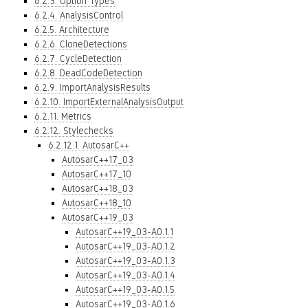
6.2.3. Option Types
6.2.4. AnalysisControl
6.2.5. Architecture
6.2.6. CloneDetections
6.2.7. CycleDetection
6.2.8. DeadCodeDetection
6.2.9. ImportAnalysisResults
6.2.10. ImportExternalAnalysisOutput
6.2.11. Metrics
6.2.12. Stylechecks
6.2.12.1. AutosarC++
AutosarC++17_03
AutosarC++17_10
AutosarC++18_03
AutosarC++18_10
AutosarC++19_03
AutosarC++19_03-A0.1.1
AutosarC++19_03-A0.1.2
AutosarC++19_03-A0.1.3
AutosarC++19_03-A0.1.4
AutosarC++19_03-A0.1.5
AutosarC++19_03-A0.1.6