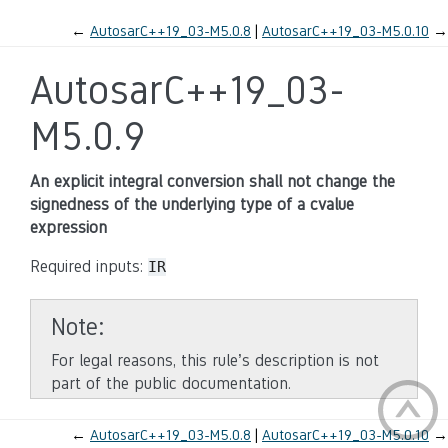
←
AutosarC++19_03-M5.0.8
AutosarC++19_03-M5.0.10
→
AutosarC++19_03-
M5.0.9
An explicit integral conversion shall not change the
signedness of the underlying type of a cvalue
expression
Required inputs:
IR
Note
For legal reasons, this rule’s description is not
part of the public documentation.
←
AutosarC++19_03-M5.0.8
AutosarC++19_03-M5.0.10
→