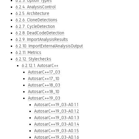
6.2.3. Option Types
6.2.4. AnalysisControl
6.2.5. Architecture
6.2.6. CloneDetections
6.2.7. CycleDetection
6.2.8. DeadCodeDetection
6.2.9. ImportAnalysisResults
6.2.10. ImportExternalAnalysisOutput
6.2.11. Metrics
6.2.12. Stylechecks
6.2.12.1. AutosarC++
AutosarC++17_03
AutosarC++17_10
AutosarC++18_03
AutosarC++18_10
AutosarC++19_03
AutosarC++19_03-A0.1.1
AutosarC++19_03-A0.1.2
AutosarC++19_03-A0.1.3
AutosarC++19_03-A0.1.4
AutosarC++19_03-A0.1.5
AutosarC++19_03-A0.1.6