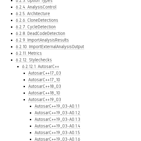
6.2.3. Option Types
6.2.4. AnalysisControl
6.2.5. Architecture
6.2.6. CloneDetections
6.2.7. CycleDetection
6.2.8. DeadCodeDetection
6.2.9. ImportAnalysisResults
6.2.10. ImportExternalAnalysisOutput
6.2.11. Metrics
6.2.12. Stylechecks
6.2.12.1. AutosarC++
AutosarC++17_03
AutosarC++17_10
AutosarC++18_03
AutosarC++18_10
AutosarC++19_03
AutosarC++19_03-A0.1.1
AutosarC++19_03-A0.1.2
AutosarC++19_03-A0.1.3
AutosarC++19_03-A0.1.4
AutosarC++19_03-A0.1.5
AutosarC++19_03-A0.1.6